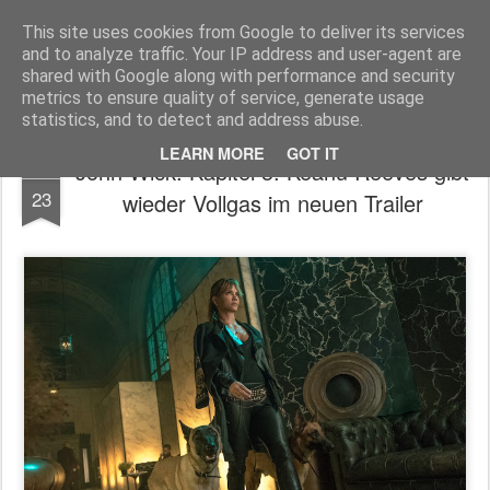
MyKinoTrailer
This site uses cookies from Google to deliver its services
and to analyze traffic. Your IP address and user-agent are
Pages
shared with Google along with performance and security
metrics to ensure quality of service, generate usage
statistics, and to detect and address abuse.
LEARN MORE
GOT IT
John Wick: Kapitel 3: Keanu Reeves gibt
MAR
23
wieder Vollgas im neuen Trailer