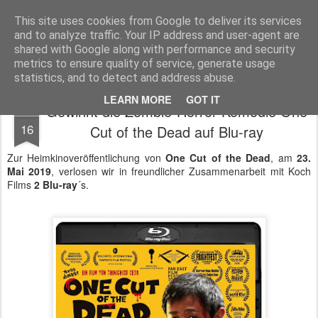
MyKinoTrailer
This site uses cookies from Google to deliver its services
and to analyze traffic. Your IP address and user-agent are
Pages
shared with Google along with performance and security
metrics to ensure quality of service, generate usage
statistics, and to detect and address abuse.
LEARN MORE
GOT IT
Gewinnt die Zombie-Horror-Komödie One
JUN
16
Cut of the Dead auf Blu-ray
Zur Heimkinoveröffentlichung von
One Cut of the Dead
, am
23.
Mai 2019
, verlosen wir in freundlicher Zusammenarbeit mit Koch
Films
2 Blu-ray
´s.