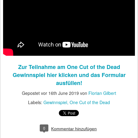
Zur Teilnahme am One Cut of the Dead
Gewinnspiel hier klicken und das Formular
ausfüllen!
Gepostet vor
16th June 2019
von
Florian Gilbert
Labels:
Gewinnspiel
One Cut of the Dead
0
Kommentar hinzufügen