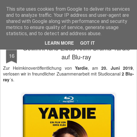
MyKinoTrailer
This site uses cookies from Google to deliver its services
and to analyze traffic. Your IP address and user-agent are
Pages
shared with Google along with performance and security
metrics to ensure quality of service, generate usage
statistics, and to detect and address abuse.
LEARN MORE
GOT IT
Gewinnt Idris Elbas Krimi-Drama Yardie
JUN
16
auf Blu-ray
Zur Heimkinoveröffentlichung von
Yardie
, am
20. Juni 2019
,
verlosen wir in freundlicher Zusammenarbeit mit Studiocanal
2 Blu-
ray
´s.