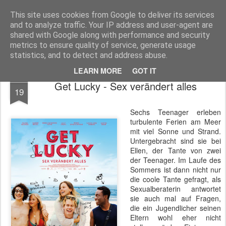
MyKinoTrailer
This site uses cookies from Google to deliver its services
and to analyze traffic. Your IP address and user-agent are
Pages
shared with Google along with performance and security
metrics to ensure quality of service, generate usage
statistics, and to detect and address abuse.
LEARN MORE
GOT IT
AUG
Get Lucky - Sex verändert alles
19
Sechs Teenager erleben
turbulente Ferien am Meer
mit viel Sonne und Strand.
Untergebracht sind sie bei
Ellen, der Tante von zwei
der Teenager. Im Laufe des
Sommers ist dann nicht nur
die coole Tante gefragt, als
Sexualberaterin antwortet
sie auch mal auf Fragen,
die ein Jugendlicher seinen
Eltern wohl eher nicht