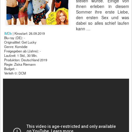
stellen würde. Einige von
ihnen erleben in diesem
Sommer ihre erste Liebe,
den ersten Sex und was
dabei so alles schief laufen
kann …
IMDb
| Kinostart: 26.09.2019
Blu-ray (DE): -
Originaltitel: Get Lucky
Genre: Komödie
Freigegeben ab (Jahre): -
Laufzeit: 1 Std., 30 Min.
Produktion: Deutschland 2019
Regie: Ziska Riemann
Budget: -
Verleih ©: DCM