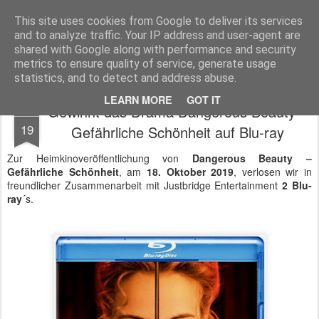
MyKinoTrailer
This site uses cookies from Google to deliver its services
and to analyze traffic. Your IP address and user-agent are
Pages
shared with Google along with performance and security
metrics to ensure quality of service, generate usage
statistics, and to detect and address abuse.
LEARN MORE
GOT IT
Gewinnt das Drama Dangerous Beauty –
OCT
19
Gefährliche Schönheit auf Blu-ray
Zur Heimkinoveröffentlichung von
Dangerous Beauty –
Gefährliche Schönheit
, am
18. Oktober 2019
, verlosen wir in
freundlicher Zusammenarbeit mit Justbridge Entertainment
2 Blu-
ray
´s.