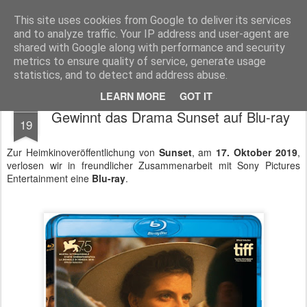
MyKinoTrailer
This site uses cookies from Google to deliver its services
and to analyze traffic. Your IP address and user-agent are
Pages
shared with Google along with performance and security
metrics to ensure quality of service, generate usage
statistics, and to detect and address abuse.
LEARN MORE
GOT IT
OCT
Gewinnt das Drama Sunset auf Blu-ray
19
Zur Heimkinoveröffentlichung von
Sunset
, am
17. Oktober 2019
,
verlosen wir in freundlicher Zusammenarbeit mit Sony Pictures
Entertainment eine
Blu-ray
.