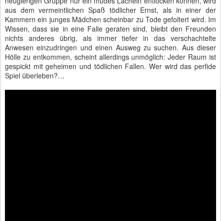
neugierigen Gruppe nur ein müdes Lächeln entlocken können, wird
aus dem vermeintlichen Spaß tödlicher Ernst, als in einer der
Kammern ein junges Mädchen scheinbar zu Tode gefoltert wird. Im
Wissen, dass sie in eine Falle geraten sind, bleibt den Freunden
nichts anderes übrig, als immer tiefer in das verschachtelte
Anwesen einzudringen und einen Ausweg zu suchen. Aus dieser
Hölle zu entkommen, scheint allerdings unmöglich: Jeder Raum ist
gespickt mit geheimen und tödlichen Fallen. Wer wird das perfide
Spiel überleben?…