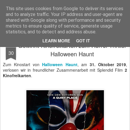
MyKinoTrailer
This site uses cookies from Google to deliver its services
and to analyze traffic. Your IP address and user-agent are
Pages
shared with Google along with performance and security
metrics to ensure quality of service, generate usage
statistics, and to detect and address abuse.
LEARN MORE
GOT IT
Gewinnt Kinofreikarten zum Horror-Thriller
OCT
30
Halloween Haunt
Zum Kinostart von
Halloween Haunt
, am
31. Oktober 2019
,
verlosen wir in freundlicher Zusammenarbeit mit Splendid Film
2
Kinofreikarten
.