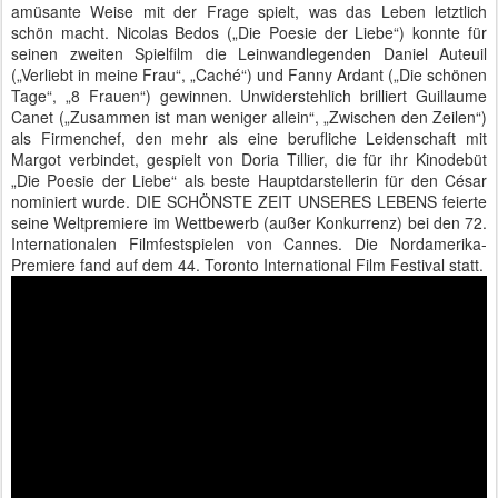
amüsante Weise mit der Frage spielt, was das Leben letztlich
schön macht. Nicolas Bedos („Die Poesie der Liebe“) konnte für
seinen zweiten Spielfilm die Leinwandlegenden Daniel Auteuil
(„Verliebt in meine Frau“, „Caché“) und Fanny Ardant („Die schönen
Tage“, „8 Frauen“) gewinnen. Unwiderstehlich brilliert Guillaume
Canet („Zusammen ist man weniger allein“, „Zwischen den Zeilen“)
als Firmenchef, den mehr als eine berufliche Leidenschaft mit
Margot verbindet, gespielt von Doria Tillier, die für ihr Kinodebüt
„Die Poesie der Liebe“ als beste Hauptdarstellerin für den César
nominiert wurde. DIE SCHÖNSTE ZEIT UNSERES LEBENS feierte
seine Weltpremiere im Wettbewerb (außer Konkurrenz) bei den 72.
Internationalen Filmfestspielen von Cannes. Die Nordamerika-
Premiere fand auf dem 44. Toronto International Film Festival statt.