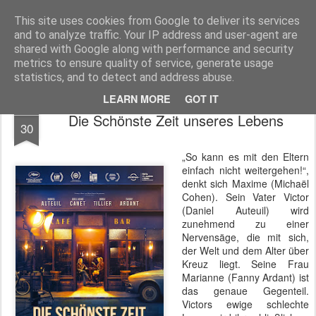
MyKinoTrailer
This site uses cookies from Google to deliver its services
and to analyze traffic. Your IP address and user-agent are
Pages
shared with Google along with performance and security
metrics to ensure quality of service, generate usage
statistics, and to detect and address abuse.
LEARN MORE
GOT IT
NOV
Die Schönste Zeit unseres Lebens
30
„So kann es mit den Eltern
einfach nicht weitergehen!“,
denkt sich Maxime (Michaël
Cohen). Sein Vater Victor
(Daniel Auteuil) wird
zunehmend zu einer
Nervensäge, die mit sich,
der Welt und dem Alter über
Kreuz liegt. Seine Frau
Marianne (Fanny Ardant) ist
das genaue Gegenteil.
Victors ewige schlechte