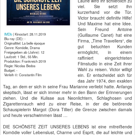
Laune wird ihr schließlich zu
viel. Sie setzt ihn
kurzerhand vor die Tür.
Victor braucht definitiv Hilfe!
Und Maxime hat eine Idee.
Sein Freund Antoine
IMDb
| Kinostart: 28.11.2019
(Guillaume Canet) hat eine
Blu-ray (DE): -
Firma, „Time Travellers“, die
Originaltitel: La belle époque
gut betuchten Kunden
Genre: Komödie, Drama
ermöglicht, in einem
Freigegeben ab (Jahre): 12
Laufzeit: 1 Std., 55 Min.
raffiniert eingerichteten
Produktion: Frankreich 2019
Filmstudio in eine Zeit ihrer
Regie: Nicolas Bedos
Wahl zu reisen. Victor willigt
Budget: -
ein. Er entscheidet sich für
Verleih ©: Constantin Film
das Jahr 1974, den exakten
Tag, an dem er sich in seine Frau Marianne verliebt hatte. Anfangs
skeptisch, lässt er sich immer mehr in den Bann der Erinnerungen
ziehen. Und die Kulisse aus Neonlichtern, Schlaghosen und
Zigarettenrauch wird zu einer Reise, in der die betörende
Schauspielerin Margot (Dora Tillier) die Grenze zwischen damals
und heute verschwimmen lässt …
DIE SCHÖNSTE ZEIT UNSERES LEBENS ist eine mitreißende
Komödie voller Lebenslust, Charme und Esprit, die auf leichte und