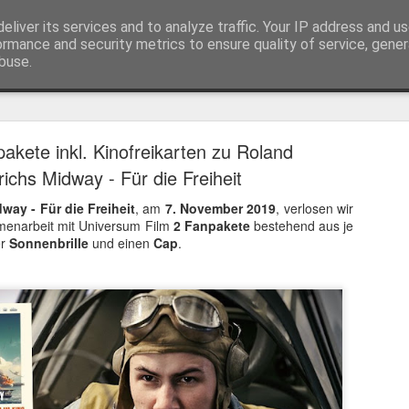
eliver its services and to analyze traffic. Your IP address and u
ormance and security metrics to ensure quality of service, gene
buse.
Trailer
Serien Reviews
Produkttests
Games
Gewinnspiele
Imp
akete inkl. Kinofreikarten zu Roland
eikarten zum 4K Kinoerlebnis vom Sci-Fi Klassiker
chs Midway - Für die Freiheit
 von
Terminator
in 4K im Kino, am 4. August 2026, verlosen wir
2
way - Für die Freiheit
, am
7. November 2019
, verlosen wir
menarbeit mit Universum Film
2 Fanpakete
bestehend aus je
er
Sonnenbrille
und einen
Cap
.