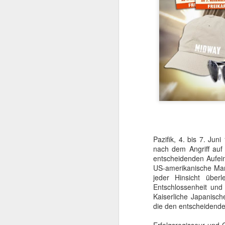
Mit TERMINATOR steh
Pazifik, 4. bis 7. Jun
Startlöchern. Jede Meng
nach dem Angriff auf
entscheidenden Aufei
„Er ist kein Mensch. Er 
US-amerikanische Mari
Kurz gesagt: he’ll be ba
jeder Hinsicht über
Entschlossenheit und 
Am
4. August 2026
Kaiserliche Japanisc
popkultureller Meilenste
die den entscheidenden
Der einstige Überras