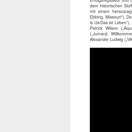
Erfolgsregisseur und 
beachtlicher Karriere,
dem historischen Sto
Schwarzenegger. Dieser
mit einem herausrag
sie den späteren Rette
Ebbing, Missouri“), D
is Us/Das ist Leben“),
Patrick Wilson („Aq
(„Jumanji: Willkomme
Alexander Ludwig („Vi