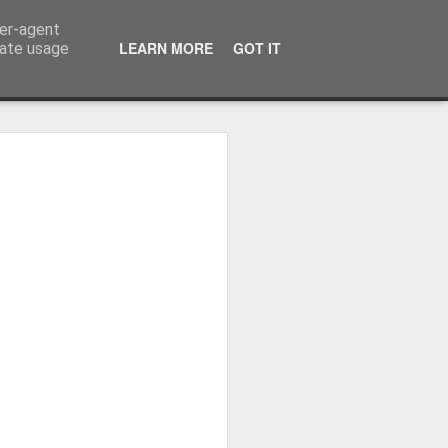
ser-agent
LEARN MORE
GOT IT
rate usage
ressum
 Terminator
 Kinofreikarten
und
2