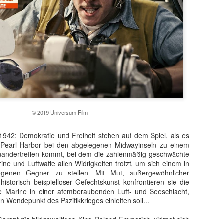
© 2019 Universum Film
t ein weiterer Kultstreifen im Rahmen der Kino-Event-Reihe B
i 1942: Demokratie und Freiheit stehen auf dem Spiel, als es
e Testosteron und Action inklusive.
 Pearl Harbor bei den abgelegenen Midwayinseln zu einem
nandertreffen kommt, bei dem die zahlenmäßig geschwächte
ist eine Maschine. Er ist der Terminator“!
ne und Luftwaffe allen Widrigkeiten trotzt, um sich einem in
ck!
legenen Gegner zu stellen. Mit Mut, außergewöhnlicher
historisch beispielloser Gefechtskunst konfrontieren sie die
kehrt der Sci-Fi-Actionthriller, der neue Maßstäbe im Genrekino
he Marine in einer atemberaubenden Luft- und Seeschlacht,
in gilt, zurück auf die große Leinwand.
 Wendepunkt des Pazifikkrieges einleiten soll...
chungserfolg aus dem Jahr 1984 markierte nicht nur den Begi