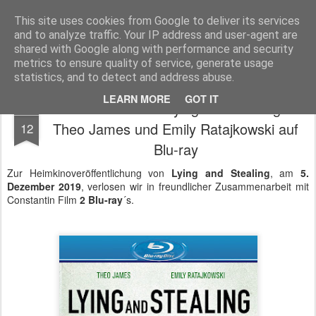
MyKinoTrailer
This site uses cookies from Google to deliver its services
and to analyze traffic. Your IP address and user-agent are
Pages
shared with Google along with performance and security
metrics to ensure quality of service, generate usage
statistics, and to detect and address abuse.
LEARN MORE
GOT IT
Gewinnt den Krimi Lying and Stealing mit
DEC
Theo James und Emily Ratajkowski auf
12
Blu-ray
Zur Heimkinoveröffentlichung von
Lying and Stealing
, am
5.
Dezember 2019
, verlosen wir in freundlicher Zusammenarbeit mit
Constantin Film
2 Blu-ray
´s.