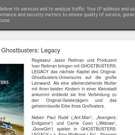
eliver its services and to analyze traffic. Your IP address and u
ormance and security metrics to ensure quality of service, gene
buse.
Trailer
Serien Reviews
Produkttests
Games
Gewinnspiele
Imp
Ghostbusters: Legacy
eikarten zum 4K Kinoerlebnis vom Sci-Fi Klassiker
Regisseur Jason Reitman und Produzent
 von
Terminator
in 4K im Kino, am 4. August 2026, verlosen wir
2
Ivan Reitman bringen mit GHOSTBUSTERS:
LEGACY das nächste Kapitel des Original-
Ghostbusters-Universums auf die große
Leinwand. Als eine alleinerziehende Mutter
mit ihren beiden Kindern in einer Kleinstadt
ankommt entdeckt sie ihre Verbindung zu
den Original-Geisterjägern und das
geheimnisvolle Erbe ihres Großvaters.
Neben Paul Rudd („Ant-Man“, „Avengers:
Endgame“) und Carrie Coon („Widows“,
„GoneGirl“) spielen in GHOSTBUSTERS:
LEGACY u.a. Finn Wolfhard („Es“, „Stranger