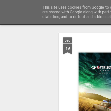
MyKinoTrailer
This site uses cookies from Google to d
are shared with Google along with perf
statistics, and to detect and address a
Classic
Startseite
4K UHD & Blu-ray Reviews
Filmkritiken
DEC
Gewinnt Kinofr
JUL
19
29
Zur Wiederaufführung
Plakate
.