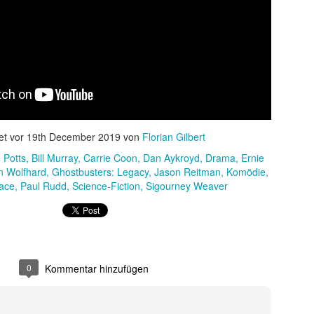
 sondern ebnete auch den endgültigen internationalen Durchbruch für
 wird als Cyborg aus der Zukunft geschickt, um die junge Sarah Conno
r der Menschheit im Kampf gegen die Maschinen zur Welt bringt.
et vor
19th December 2019
von
Florian Gilbert
 Potts
Bill Murray
Carrie Coon
Dan Aykroyd
Drama
Ernie
n Wolfhard
Ghostbusters: Legacy
Jason Reitman
Komödie
ace
Paul Rudd
Science-Fiction
Sigourney Weaver
0
Kommentar hinzufügen