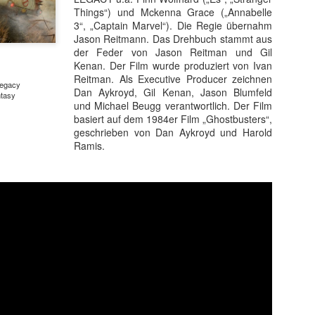
Things“) und Mckenna Grace („Annabelle
3“, „Captain Marvel“). Die Regie übernahm
Jason Reitmann. Das Drehbuch stammt aus
der Feder von Jason Reitman und Gil
Kenan. Der Film wurde produziert von Ivan
Reitman. Als Executive Producer zeichnen
 Legacy
Dan Aykroyd, Gil Kenan, Jason Blumfeld
ntasy
und Michael Beugg verantwortlich. Der Film
basiert auf dem 1984er Film „Ghostbusters“,
geschrieben von Dan Aykroyd und Harold
Ramis.
t ein weiterer Kultstreifen im Rahmen der Kino-Event-Reihe B
e Testosteron und Action inklusive.
ist eine Maschine. Er ist der Terminator“!
ck!
kehrt der Sci-Fi-Actionthriller, der neue Maßstäbe im Genrekino
in gilt, zurück auf die große Leinwand.
chungserfolg aus dem Jahr 1984 markierte nicht nur den Begi