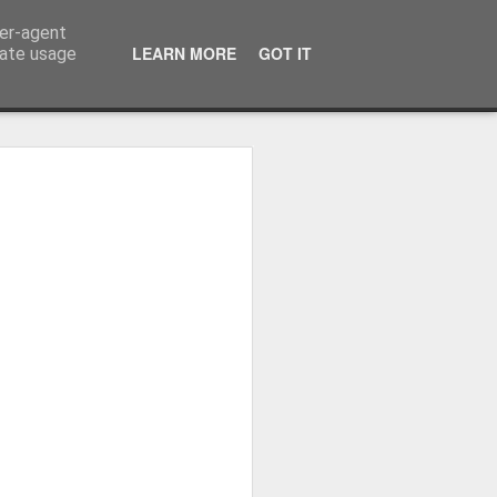
ser-agent
LEARN MORE
GOT IT
rate usage
ressum
 Terminator
 Kinofreikarten
und
2