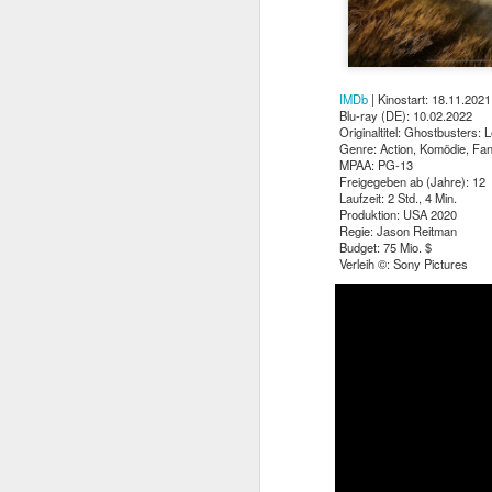
IMDb
| Kinostart: 18.11.2021
Blu-ray (DE): 10.02.2022
Originaltitel: Ghostbusters:
Genre: Action, Komödie, Fa
MPAA: PG-13
Freigegeben ab (Jahre): 12
Laufzeit: 2 Std., 4 Min.
Produktion: USA 2020
Regie: Jason Reitman
Budget: 75 Mio. $
Verleih ©: Sony Pictures
Mit TERMINATOR steh
Startlöchern. Jede Meng
„Er ist kein Mensch. Er 
Kurz gesagt: he’ll be ba
Am
4. August 2026
popkultureller Meilenste
Der einstige Überras