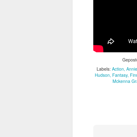
beachtlicher Karriere,
Schwarzenegger. Dieser
sie den späteren Rette
Gepost
Labels:
Action
Annie
Hudson
Fantasy
Fin
Mckenna Gr