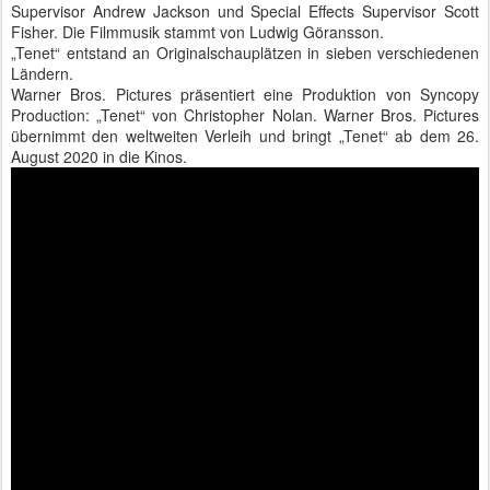
Supervisor Andrew Jackson und Special Effects Supervisor Scott
Fisher. Die Filmmusik stammt von Ludwig Göransson.
„Tenet“ entstand an Originalschauplätzen in sieben verschiedenen
Ländern.
Warner Bros. Pictures präsentiert eine Produktion von Syncopy
Production: „Tenet“ von Christopher Nolan. Warner Bros. Pictures
übernimmt den weltweiten Verleih und bringt „Tenet“ ab dem 26.
August 2020 in die Kinos.