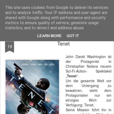
MyKinoTrailer
This site uses cookies from Google to deliver its services
and to analyze traffic. Your IP address and user-agent are
Pages
shared with Google along with performance and security
metrics to ensure quality of service, generate usage
statistics, and to detect and address abuse.
LEARN MORE
GOT IT
DEC
Tenet
19
John David Washington ist
der Protagonist in
Christopher Nolans neuem
Sci-Fi-Action- Spektakel
„
Tenet
“.
Um die gesamte Welt vor
dem Untergang zu
bewahren, steht dem
Protagonisten nur ein
einziges Wort zur
Verfügung: Tenet.
Seine Mission führt ihn in