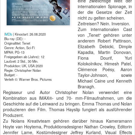
eine zwielichtige Welt der
internationalen Spionage, in
der die Gesetze der Zeit
nicht zu gelten scheinen.
Zeitreisen? Nein. Inversion.
Zum internationalen Cast
IMDb
| Kinostart: 26.08.2020
von „Tenet“ gehören unter
Blu-ray (DE): -
anderem Robert Pattinson,
Originaltitel: Tenet
Elizabeth Debicki, Dimple
Genre: Action, Sci-Fi
Kapadia, Martin Donovan,
MPAA: PG-13
Freigegeben ab (Jahre): 12
Fiona Dourif, Yuri
Laufzeit: 2 Std., 30 Min.
Kolokolnikov, Himesh Patel,
Produktion: UK, USA 2020
Clémence Poésy, Aaron
Regie: Christopher Nolan
Taylor-Johnson, sowie
Budget: -
Verleih ©: Warner Bros. Pictures
Michael Caine und Kenneth
Branagh.
Regisseur und Autor Christopher Nolan verwendet eine
Kombination aus IMAX®- und 70- mm-Filmaufnahmen, um die
Geschichte auf die Leinwand zu bringen. Emma Thomas und Nolan
produzieren den Film. Thomas Hayslip fungiert als ausführender
Produzent.
Zu Nolans Kreativteam gehören darüber hinaus Kameramann
Hoyte van Hoytema, Produktionsdesigner Nathan Crowley, Editorin
Jennifer Lame, Kostümdesigner Jeffrey Kurland, Visual Effects