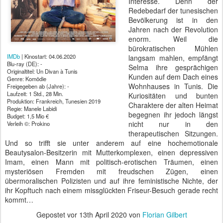
Interesse. Denn der
Redebedarf der tunesischen
Bevölkerung ist in den
Jahren nach der Revolution
enorm. Weil die
bürokratischen Mühlen
IMDb
| Kinostart: 04.06.2020
langsam mahlen, empfängt
Blu-ray (DE): -
Selma ihre gesprächigen
Originaltitel: Un Divan à Tunis
Kunden auf dem Dach eines
Genre: Komödie
Wohnhauses in Tunis. Die
Freigegeben ab (Jahre): -
Laufzeit: 1 Std., 28 Min.
Kuriositäten und bunten
Produktion: Frankreich, Tunesien 2019
Charaktere der alten Heimat
Regie: Manele Labidi
begegnen ihr jedoch längst
Budget: 1,5 Mio €
nicht nur in den
Verleih ©: Prokino
therapeutischen Sitzungen.
Und so trifft sie unter anderem auf eine hochemotionale
Beautysalon-Besitzerin mit Mutterkomplexen, einen depressiven
Imam, einen Mann mit politisch-erotischen Träumen, einen
mysteriösen Fremden mit freudschen Zügen, einen
übermoralischen Polizisten und auf ihre feministische Nichte, der
ihr Kopftuch nach einem missglückten Friseur-Besuch gerade recht
kommt…
Gepostet vor
13th April 2020
von
Florian Gilbert