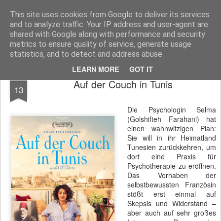
MyKinoTrailer
This site uses cookies from Google to deliver its services
and to analyze traffic. Your IP address and user-agent are
Pages
shared with Google along with performance and security
metrics to ensure quality of service, generate usage
statistics, and to detect and address abuse.
LEARN MORE
GOT IT
APR
Auf der Couch in Tunis
13
Die Psychologin Selma
(Golshifteh Farahani) hat
einen wahnwitzigen Plan:
Sie will in ihr Heimatland
Tunesien zurückkehren, um
dort eine Praxis für
Psychotherapie zu eröffnen.
Das Vorhaben der
selbstbewussten Französin
stößt erst einmal auf
Skepsis und Widerstand –
aber auch auf sehr großes