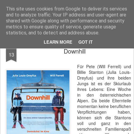
MyKinoTrailer
This site uses cookies from Google to deliver its services
and to analyze traffic. Your IP address and user-agent are
Pages
shared with Google along with performance and security
metrics to ensure quality of service, generate usage
statistics, and to detect and address abuse.
LEARN MORE
GOT IT
APR
Downhill
13
Für Pete (Will Ferrell) und
Billie Stanton (Julia Louis-
Dreyfus) und ihre beiden
Jungs ist es der Skiurlaub
ihres Lebens: Eine Woche
in den österreichischen
Alpen. Da beide Elternteile
momentan keine beruflichen
Verpflichtungen haben,
können sich die Stantons
voll und ganz in den
verschneiten Familienspaß