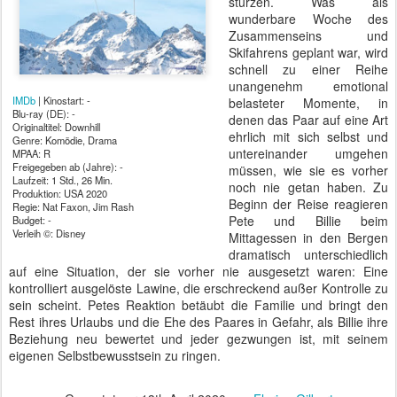
stürzen. Was als
wunderbare Woche des
Zusammenseins und
Skifahrens geplant war, wird
schnell zu einer Reihe
unangenehm emotional
IMDb
| Kinostart: -
belasteter Momente, in
Blu-ray (DE): -
denen das Paar auf eine Art
Originaltitel: Downhill
ehrlich mit sich selbst und
Genre: Komödie, Drama
untereinander umgehen
MPAA: R
Freigegeben ab (Jahre): -
müssen, wie sie es vorher
Laufzeit: 1 Std., 26 Min.
noch nie getan haben. Zu
Produktion: USA 2020
Beginn der Reise reagieren
Regie: Nat Faxon, Jim Rash
Pete und Billie beim
Budget: -
Verleih ©: Disney
Mittagessen in den Bergen
dramatisch unterschiedlich
auf eine Situation, der sie vorher nie ausgesetzt waren: Eine
kontrolliert ausgelöste Lawine, die erschreckend außer Kontrolle zu
sein scheint. Petes Reaktion betäubt die Familie und bringt den
Rest ihres Urlaubs und die Ehe des Paares in Gefahr, als Billie ihre
Beziehung neu bewertet und jeder gezwungen ist, mit seinem
eigenen Selbstbewusstsein zu ringen.