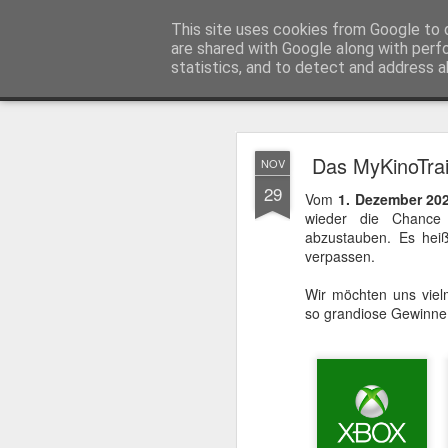
MyKinoTrailer
This site uses cookies from Google to d
are shared with Google along with perf
statistics, and to detect and address a
Classic
Startseite
4K UHD & Blu-ray Reviews
Filmkritiken
Das MyKinoTrai
NOV
Gewinnt Kinofr
JUL
29
Vom
1. Dezember 20
29
Zur Wiederaufführung
wieder die Chance 
Plakate
.
abzustauben. Es heiß
verpassen.
Wir möchten uns viel
so grandiose Gewinne