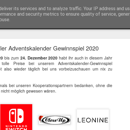
eliver its services and to analyze traffic. Your IP address and u
ormance and security metrics to ensure quality of service, gene
buse.
Trailer
Serien Reviews
Produkttests
Games
Gewinnspiele
Imp
ler Adventskalender Gewinnspiel 2020
eikarten zum 4K Kinoerlebnis vom Sci-Fi Klassiker
20
bis zum
24. Dezember 2020
habt ihr auch in diesem Jahr
 von
Terminator
in 4K im Kino, am 4. August 2026, verlosen wir
2
tolle Preise bei unserem Adventskalender-Gewinnspiel
t also wieder täglich bei uns vorbeizuschauen um nix zu
mals bei unseren Kooperationspartnern bedanken, ohne die
 nicht möglich gewesen wären.