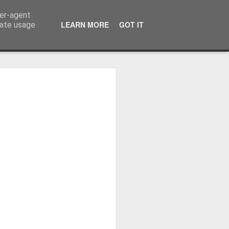
ser-agent
LEARN MORE
GOT IT
rate usage
ressum
 Terminator
 Kinofreikarten
und
2