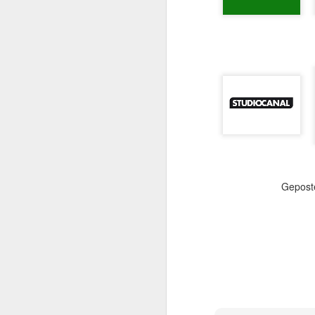
Gepost
Mit TERMINATOR steh
Startlöchern. Jede Meng
„Er ist kein Mensch. Er 
Kurz gesagt: he’ll be ba
Am
4. August 2026
popkultureller Meilenste
Der einstige Überras