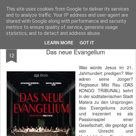
MyKinoTrailer
This site uses cookies from Google to deliver its services
and to analyze traffic. Your IP address and user-agent are
Pages
shared with Google along with performance and security
metrics to ensure quality of service, generate usage
statistics, and to detect and address abuse.
LEARN MORE
GOT IT
NOV
Das neue Evangelium
12
Was würde Jesus im 21.
Jahrhundert predigen? Wer
wären seine Jünger?
Regisseur Milo Rau (DAS
KONGO TRIBUNAL) kehrt
in der süditalienischen Stadt
Matera zu den Ursprüngen
des Evangeliums zurück
und inszeniert es als
Passionsspiel einer
Gesellschaft, die geprägt ist
von Unrecht und