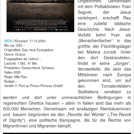
Ungleichheit. Gemeinsam
mit dem Politaktivisten Yvan
Sagnet, der Jesus
verkörpert, erschafft Rau
eine zutiefst biblische
Geschichte. Nach Jesus‘
Vorbild kehrt Yvan als
„Menschenfischer“ in das
IMDb
| Kinostart: 17.12.2020
Blu-ray (DE): -
größte der Flüchtlingslager
Originaltitel: Das neue Evangelium
bei Matera zurück. Unter
Genre: Drama
den dort Gestrandeten,
Freigegeben ab (Jahre): -
findet er seine „Jünger“.
Laufzeit: 1 Std., 47 Min.
Produktion: Deutschland, Schweiz,
Verzweifelte, die über das
Italien 2020
Mittelmeer nach Europa
Regie: Milo Rau
gekommen sind, um auf
Budget: -
den Tomatenfeldern
Verleih ©: Port au Prince Pictures GmbH
Süditaliens versklavt zu
werden und dort unter unmenschlichen Bedingungen in
regelrechten Ghettos hausen – allein in Italien sind das mehr als
500.000 Menschen. Gemeinsam mit ansässigen Kleinbäuerinnen
und -bauern begründen sie den „Revolte der Würde“ („The Revolt
of Dignity“), eine politische Kampagne, die für die Rechte von
Migrantinnen und Migranten kämpft.