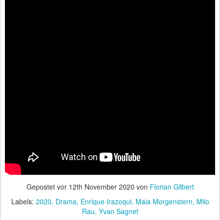
Gepostet vor
12th November 2020
von
Florian Gilbert
Labels:
2020
Drama
Enrique Irazoqui
Maia Morgenstern
Milo
Rau
Yvan Sagnet