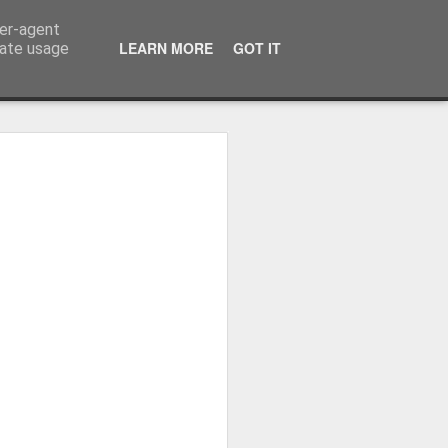
ser-agent
LEARN MORE
GOT IT
rate usage
ressum
 Terminator
 Kinofreikarten
und
2