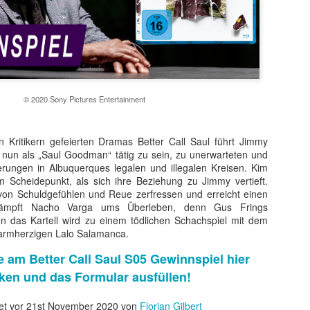
© 2020 Sony Pictures Entertainment
on Kritikern gefeierten Dramas Better Call Saul führt Jimmy
 nun als „Saul Goodman“ tätig zu sein, zu unerwarteten und
erungen in Albuquerques legalen und illegalen Kreisen. Kim
 Scheidepunkt, als sich ihre Beziehung zu Jimmy vertieft.
t ein weiterer Kultstreifen im Rahmen der Kino-Event-Reihe B
von Schuldgefühlen und Reue zerfressen und erreicht einen
e Testosteron und Action inklusive.
 kämpft Nacho Varga ums Überleben, denn Gus Frings
n das Kartell wird zu einem tödlichen Schachspiel mit dem
ist eine Maschine. Er ist der Terminator“!
armherzigen Lalo Salamanca.
ck!
 am Better Call Saul S05 Gewinnspiel hier
kehrt der Sci-Fi-Actionthriller, der neue Maßstäbe im Genrekino
cken und das Formular ausfüllen!
in gilt, zurück auf die große Leinwand.
chungserfolg aus dem Jahr 1984 markierte nicht nur den Begi
et vor
21st November 2020
von
Florian Gilbert