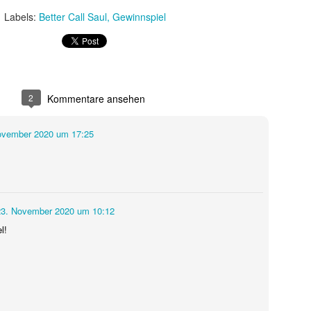
 sondern ebnete auch den endgültigen internationalen Durchbruch für
Labels:
Better Call Saul
Gewinnspiel
 wird als Cyborg aus der Zukunft geschickt, um die junge Sarah Conno
r der Menschheit im Kampf gegen die Maschinen zur Welt bringt.
2
Kommentare ansehen
ovember 2020 um 17:25
23. November 2020 um 10:12
l!