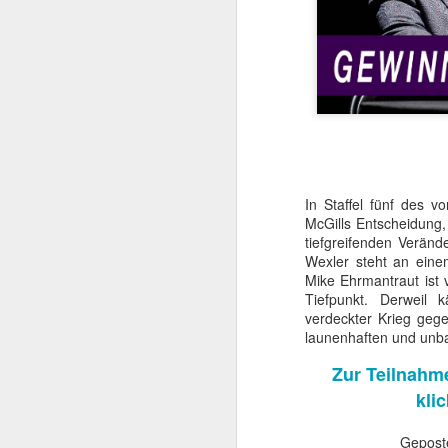
In Staffel fünf des v
McGills Entscheidung,
tiefgreifenden Veränd
Wexler steht an einem
Mit TERMINATOR steh
Mike Ehrmantraut ist 
Startlöchern. Jede Meng
Tiefpunkt. Derweil
verdeckter Krieg gege
„Er ist kein Mensch. Er 
launenhaften und unb
Kurz gesagt: he’ll be ba
Zur Teilnahme
Am
4. August 2026
kli
popkultureller Meilenste
Der einstige Überras
Gepost