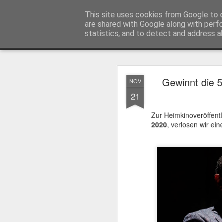
MyKinoTrailer
This site uses cookies from Google to d
are shared with Google along with perf
statistics, and to detect and address a
Classic
Startseite
4K UHD & Blu-ray Reviews
Filmkritiken
Gewinnt die 5
NOV
Gewinnt Kinofr
JUL
21
29
Zur Wiederaufführung
Plakate
.
Zur Heimkinoveröffentl
2020
, verlosen wir ei