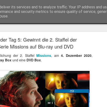
eliver its services and to analyze traffic. Your IP address and u
ormance and security metrics to ensure quality of service, gene
buse.
Trailer
Serien Reviews
Produkttests
Games
Gewinnspiele
Imp
er Tag 5: Gewinnt die 2. Staffel der
eikarten zum 4K Kinoerlebnis vom Sci-Fi Klassiker
erie Missions auf Blu-ray und DVD
 von
Terminator
in 4K im Kino, am 4. August 2026, verlosen wir
2
tlichung der 2. Staffel
Missions
, am
4. Dezember 2020
,
ray Box
und eine
DVD Box
.