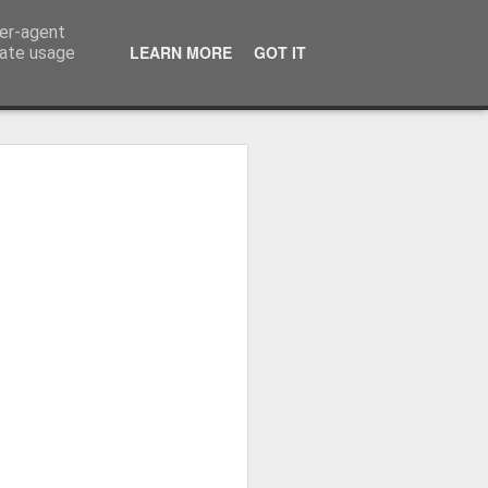
ser-agent
LEARN MORE
GOT IT
rate usage
ressum
 Terminator
 Kinofreikarten
und
2