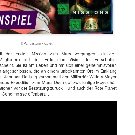
© Pandastorm Pictures
it der ersten Mission zum Mars vergangen, als den
Mitgliedern auf der Erde eine Vision der verschollen
cheint. Sie ist am Leben und hat sich einer geheimnisvollen
angeschlossen, die an einem unbekannten Ort im Einklang
Zu Jeannes Rettung versammelt der Milliardär William Meyer
t ein weiterer Kultstreifen im Rahmen der Kino-Event-Reihe B
e neue Expedition zum Mars. Doch der zwielichtige Meyer hält
e Testosteron und Action inklusive.
tionen vor der Besatzung zurück – und auch der Rote Planet
ine Geheimnisse offenbart…
ist eine Maschine. Er ist der Terminator“!
ck!
kehrt der Sci-Fi-Actionthriller, der neue Maßstäbe im Genrekino
in gilt, zurück auf die große Leinwand.
chungserfolg aus dem Jahr 1984 markierte nicht nur den Begi