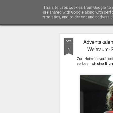
MyKinoTrailer
This site uses cookies from Google to d
are shared with Google along with perf
statistics, and to detect and address a
Classic
Startseite
4K UHD & Blu-ray Reviews
Filmkritiken
Adventskalend
DEC
Gewinnt Kinofr
JUL
Weltraum-S
4
29
Zur Wiederaufführung
Plakate
.
Zur Heimkinoveröffen
verlosen wir eine
Blu-