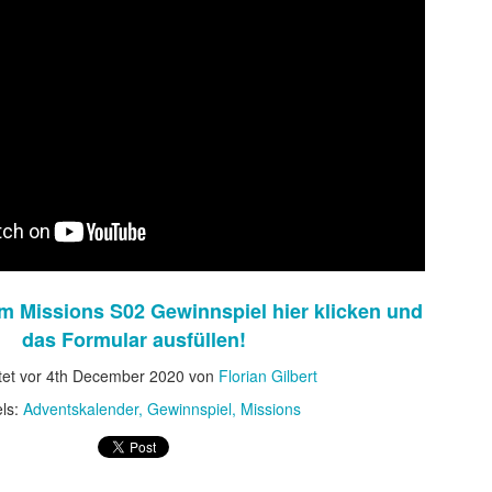
 sondern ebnete auch den endgültigen internationalen Durchbruch für
 wird als Cyborg aus der Zukunft geschickt, um die junge Sarah Conno
r der Menschheit im Kampf gegen die Maschinen zur Welt bringt.
m Missions S02 Gewinnspiel hier klicken und
das Formular ausfüllen!
et vor
4th December 2020
von
Florian Gilbert
ls:
Adventskalender
Gewinnspiel
Missions