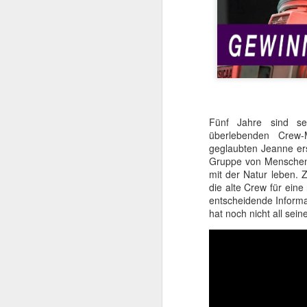
Fünf Jahre sind se
überlebenden Crew-
geglaubten Jeanne ers
Gruppe von Menschen 
mit der Natur leben. 
Mit TERMINATOR steh
die alte Crew für ein
Startlöchern. Jede Meng
entscheidende Informa
hat noch nicht all se
„Er ist kein Mensch. Er 
Kurz gesagt: he’ll be ba
Am
4. August 2026
popkultureller Meilenste
Der einstige Überras