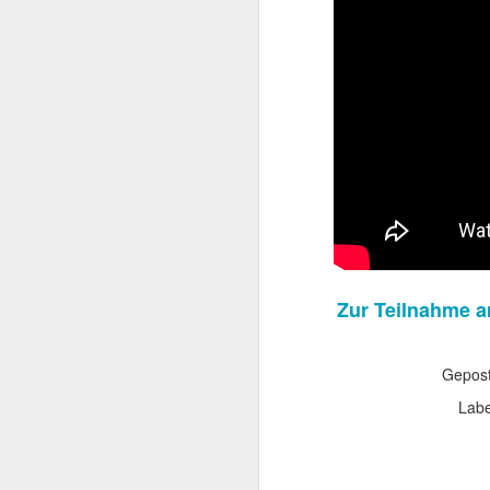
beachtlicher Karriere,
Schwarzenegger. Dieser
sie den späteren Rette
Zur Teilnahme a
Gepost
Labe