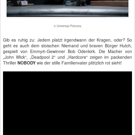
© Universal Pictures
Gib es ruhig zu: Jedem platzt irgendwann der Kragen, oder? So
geht es auch dem stoischen Niemand und braven Bürger Hutch,
gespielt von Emmy®-Gewinner Bob Odenkirk. Die Macher von
„John Wick“, „Deadpool 2“ und „Hardcore“ zeigen im packenden
Thriller
NOBODY
wie der stille Familienvater plötzlich rot sieht!