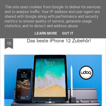
MyKinoTrailer
This site uses cookies from Google to deliver its services
and to analyze traffic. Your IP address and user-agent are
Pages
shared with Google along with performance and security
metrics to ensure quality of service, generate usage
statistics, and to detect and address abuse.
LEARN MORE
GOT IT
MAR
Das beste iPhone 12 Zubehör!
15