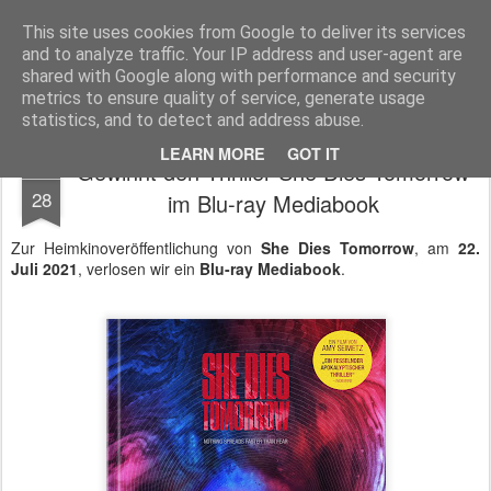
MyKinoTrailer
This site uses cookies from Google to deliver its services
and to analyze traffic. Your IP address and user-agent are
Pages
shared with Google along with performance and security
metrics to ensure quality of service, generate usage
statistics, and to detect and address abuse.
LEARN MORE
GOT IT
Gewinnt den Thriller She Dies Tomorrow
JUL
28
im Blu-ray Mediabook
Zur Heimkinoveröffentlichung von
She Dies Tomorrow
, am
22.
Juli 2021
, verlosen wir ein
Blu-ray Mediabook
.