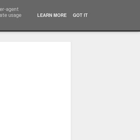
ser-agent
LEARN MORE
GOT IT
rate usage
ressum
 Terminator
 Kinofreikarten
und
2