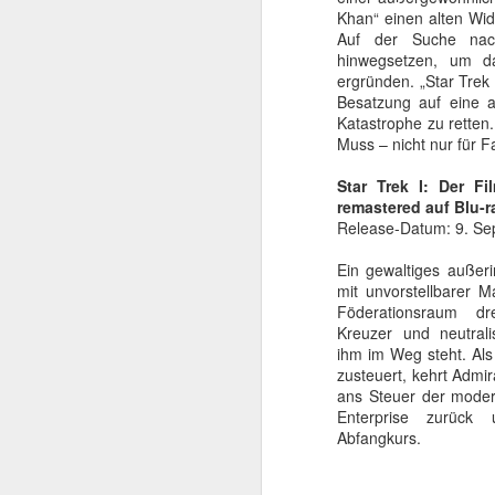
beachtlicher Karriere,
Khan“ einen alten Wid
Schwarzenegger. Dieser
Auf der Suche nach
sie den späteren Rette
hinwegsetzen, um d
ergründen. „Star Trek
Besatzung auf eine a
Katastrophe zu rette
Muss – nicht nur für F
Star Trek I: Der Fi
remastered auf Blu-r
Release-Datum: 9. S
Ein gewaltiges außer
mit unvorstellbarer M
Föderationsraum dre
Kreuzer und neutralis
ihm im Weg steht. Als
zusteuert, kehrt Admir
ans Steuer der modern
Enterprise zurück
Abfangkurs.