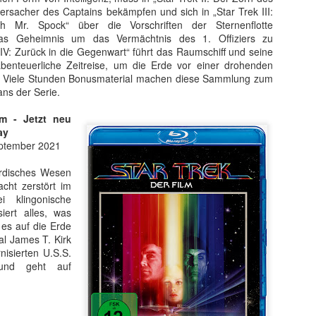
 sondern ebnete auch den endgültigen internationalen Durchbruch für
ersacher des Captains bekämpfen und sich in „Star Trek III:
 wird als Cyborg aus der Zukunft geschickt, um die junge Sarah Conno
 Mr. Spock“ über die Vorschriften der Sternenflotte
r der Menschheit im Kampf gegen die Maschinen zur Welt bringt.
as Geheimnis um das Vermächtnis des 1. Offiziers zu
 IV: Zurück in die Gegenwart“ führt das Raumschiff und seine
benteuerliche Zeitreise, um die Erde vor einer drohenden
n. Viele Stunden Bonusmaterial machen diese Sammlung zum
ans der Serie.
lm - Jetzt neu
ay
eptember 2021
irdisches Wesen
acht zerstört im
i klingonische
iert alles, was
 es auf die Erde
al James T. Kirk
isierten U.S.S.
 und geht auf