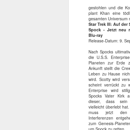
gestohlen und die Kon
plant Khan eine tödl
gesamten Universum 
Star Trek III: Auf de
Spock - Jetzt neu 
Blu-ray
Release-Datum: 9. S
Nach Spocks ultimati
die U.S.S. Enterpri
Planeten zur Erde z
Ankunft stellt die Cre
Action wirkt dadurch zw
Leben zu Hause nicht
wird. Scotty wird ver
Weil die Kamera fast 
scheint verrückt zu
einfängt, bleibt für die
Enterprise wird still
wenig Raum. Auch die Bi
Spocks Vater Kirk au
sein dürfte, sich aber
dieser, dass sein
Die Format-Fra
vielleicht überlebt ha
muss jetzt den k
Kinogeschma
Interferenzen entge
zum Genesis-Planete
Ich habe oft gelesen, 
um Spock zu retten.