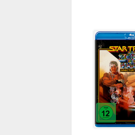
Zur Teilnahme 
Die Ody
JUL
15