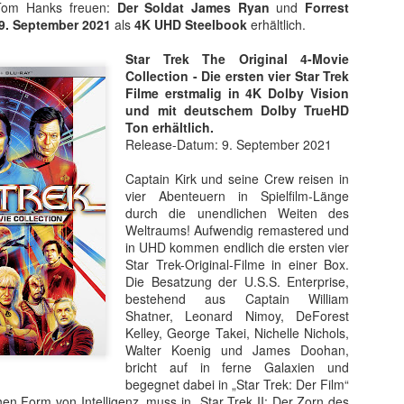
 Tom Hanks freuen:
Der Soldat James Ryan
und
Forrest
9. September 2021
als
4K UHD Steelbook
erhältlich.
Star Trek The Original 4-Movie
Collection - Die ersten vier Star Trek
Filme erstmalig in 4K Dolby Vision
und mit deutschem Dolby TrueHD
Ton erhältlich.
Release-Datum: 9. September 2021
Captain Kirk und seine Crew reisen in
vier Abenteuern in Spielfilm-Länge
durch die unendlichen Weiten des
Weltraums! Aufwendig remastered und
t ein weiterer Kultstreifen im Rahmen der Kino-Event-Reihe B
in UHD kommen endlich die ersten vier
e Testosteron und Action inklusive.
Star Trek-Original-Filme in einer Box.
Die Besatzung der U.S.S. Enterprise,
ist eine Maschine. Er ist der Terminator“!
bestehend aus Captain William
ck!
Shatner, Leonard Nimoy, DeForest
Kelley, George Takei, Nichelle Nichols,
kehrt der Sci-Fi-Actionthriller, der neue Maßstäbe im Genrekino
Walter Koenig und James Doohan,
in gilt, zurück auf die große Leinwand.
bricht auf in ferne Galaxien und
begegnet dabei in „Star Trek: Der Film“
chungserfolg aus dem Jahr 1984 markierte nicht nur den Begi
en Form von Intelligenz, muss in „Star Trek II: Der Zorn des