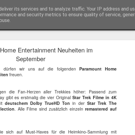
eliver its services and to analyze traffic. Your IP address and u
ormance and security metrics to ensure quality of service, gene
buse.
Trailer
Serien Reviews
Produkttests
Games
Gewinnspiele
Imp
Home Entertainment Neuheiten im
eikarten zum 4K Kinoerlebnis vom Sci-Fi Klassiker
September
 von
Terminator
in 4K im Kino, am 4. August 2026, verlosen wir
2
1
dürfen wir uns auf die folgenden
Paramount Home
iten
freuen.
gen die Fan-Herzen aller Trekkies höher: Passend zum
ay gibt es erstmalig die vier Original
Star Trek Filme in 4K
it
deutschem Dolby TrueHD Ton
in der
Star Trek The
lection
. Alle Filme sind zusätzlich einzeln
remastered auf
e sich auf Must-Haves für die Heimkino-Sammlung mit