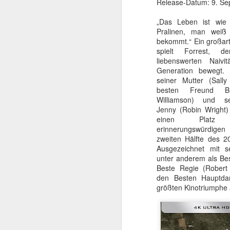
Release-Datum: 9. S
„Das Leben ist wie 
Pralinen, man weiß
bekommt.“ Ein großar
spielt Forrest, d
liebenswerten Naivi
Generation bewegt.
seiner Mutter (Sally
besten Freund Bu
Williamson) und se
Jenny (Robin Wright) 
den meisten Fällen gar
einen Plat
zentrales Anliegen des 
erinnerungswürdige
zweiten Hälfte des 20
Fazit
Ausgezeichnet mit s
unter anderem als Best
Genau aus diesem Grund
Beste Regie (Robert
großartigen Nolan-Fi
den Besten Hauptda
meiner persönlichen To
größten Kinotriumphe a
aber geht mit dem Bew
düsterer, audiovisuel
erwartet, als man es vo