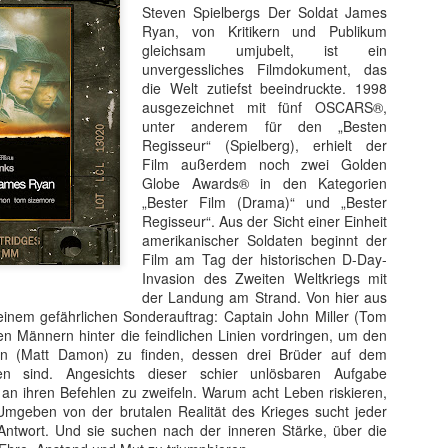
Steven Spielbergs Der Soldat James
Ryan, von Kritikern und Publikum
gleichsam umjubelt, ist ein
unvergessliches Filmdokument, das
Gepostet vor
4 weeks ago
von
Florian Gilbert
die Welt zutiefst beeindruckte. 1998
teuer Kritik
Anne Hathaway Kritik
Die Odyssee
Filmkritik
Jon Berntha
ausgezeichnet mit fünf OSCARS®,
tik
Robert Pattinson Kritik
Tom Holland Kritik
Universal Pictures
Zend
unter anderem für den „Besten
Regisseur“ (Spielberg), erhielt der
Film außerdem noch zwei Golden
Globe Awards® in den Kategorien
„Bester Film (Drama)“ und „Bester
0
Kommentar hinzufügen
Regisseur“. Aus der Sicht einer Einheit
amerikanischer Soldaten beginnt der
Film am Tag der historischen D-Day-
Invasion des Zweiten Weltkriegs mit
der Landung am Strand. Von hier aus
u einem gefährlichen Sonderauftrag: Captain John Miller (Tom
Abenteuer Pumuckl und die Krone des Piratenkönig
n Männern hinter die feindlichen Linien vordringen, um den
Nintendo Switch
n (Matt Damon) zu finden, dessen drei Brüder auf dem
ben sind. Angesichts dieser schier unlösbaren Aufgabe
on
Pumuckl und die Krone des Piratenkönigs
, am
5. März 2026
, v
an ihren Befehlen zu zweifeln. Warum acht Leben riskieren,
Umgeben von der brutalen Realität des Krieges sucht jeder
Antwort. Und sie suchen nach der inneren Stärke, über die