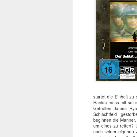
Labels:
7 Punkte
Aben
Damon Kri
startet die Einheit z
Gewinnt das 
JUN
Hanks) muss mit seine
25
Gefreiten James Rya
Schlachtfeld gestor
Zur Veröffentlichung v
beginnen die Männer, 
die Nintendo Switch
.
um eines zu retten? 
nach seiner eigenen 