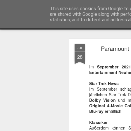
MyKinoTrailer
This site uses cookies from Google to d
are shared with Google along with perf
statistics, and to detect and address a
Classic
Startseite
4K UHD & Blu-ray Reviews
Filmkritiken
Paramount 
JUL
Gewinnt Kinofr
JUL
28
29
Zur Wiederaufführung
Im
September 202
Plakate
.
Entertainment Neuhe
Star Trek News
Im September schla
jährlichen Star Trek D
Dolby Vision
und m
Original 4-Movie Col
Blu-ray
erhältlich.
Klassiker
Außerdem können Si