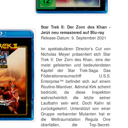
am Terminator Gewinnspiel hier klicken und das Form
Gepostet vor
1 week ago
von
Florian Gilbert
Labels:
Gewinnspiel
Terminator
Star Trek II: Der Zorn des Khan -
Jetzt neu remastered auf Blu-ray
Release-Datum: 9. September 2021
Im spektakulären Director’s Cut von
1
Kommentare ansehen
Nicholas Meyer präsentiert sich Star
Trek II: Der Zorn des Khan, eins der
meist gefeierten und bedeutendsten
Kapitel der Star Trek-Saga. Das
Föderationsraumschiff U.S.S.
ssee Review zu Nolans gewaltigen, aber kühlen E
Enterprise™ befindet sich auf einem
Routine-Manöver. Admiral Kirk scheint
Nach Jahren voller erfolgreicher Science-Fiction
bedrückt, da diese Inspektion
brillanten Storys und präzise konstruierten Drehbüch
wahrscheinlich die letzte seiner
Nolan zuletzt zunehmend historischen Stoffen
Laufbahn sein wird. Doch Kahn ist
Oppenheimer – und nun Die Odyssee. Erzählerisch m
zurückgekehrt: Unterstützt von einer
Filme, an denen sein Bruder Jonathan Nolan als 
Gruppe verbannter Mutanten hat er
Interstellar, The Dark Knight, Prestige, Memento
die Weltraumstation Regula One
stärker überzeugt.
überfallen, die Top-Secret-