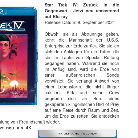
mat ein Film gezeigt wird. Ich sehe das
Star Trek IV: Zurück in die
 der offiziellen Website zu Die Odyssee
Gegenwart - Jetzt neu remastered
tzliches Bildmaterial die IMAX-70mm-Fassung
auf Blu-ray
n Version bietet, versteht schnell, warum
Release-Datum: 9. September 2021
 beengt und regelrecht beschnitten wirkt.
t sicher versucht, für jede Version das
Obwohl sie als Abtrünnige gelten,
len – doch Nolans eigentliche Vision bleibt
kehrt die Mannschaft der U.S.S.
, die nur an wenigen Standorten weltweit
Enterprise zur Erde zurück. Sie stellen
en kann.
sich den Anklagen für die Taten, die
sie im Laufe von Spocks Rettung
h: Es ist, als würde man ein 16:9-Video für Instagram oder TikTok ins 
begangen haben. Während sie noch
n geht dabei fast zwangsläufig verloren – und genau dieses Gefühl b
im Anflug sind, wird die Erde von
von Die Odyssee.
einer außerirdischen Sonde
verwüstet. Sie verlangt Antwort von
ut, aber ohne Höhepunkt
einer Lebensform, die nicht länger
existiert. Kirk und seine Crew
r Film schweres Geschütz auf: hohe Lautstärke, natürliche Geräuschku
begeben sich an Bord eines
hlt, ist ein echter Höhepunkt. Alles wirkt durchgehend düster, bedroh
gekaperten klingonischen Bird of Prey
ber die fast drei Stunden Laufzeit erstaunlich wenig hängen. Ein Soundt
auf eine Reise durch Raum und Zeit,
bwohl er ständig präsent ist.
um die Erde zu retten. Sie entdecken
tung von Freundschaft wieder.
Besetzung: stark, aber ungl
zt neu als 4K