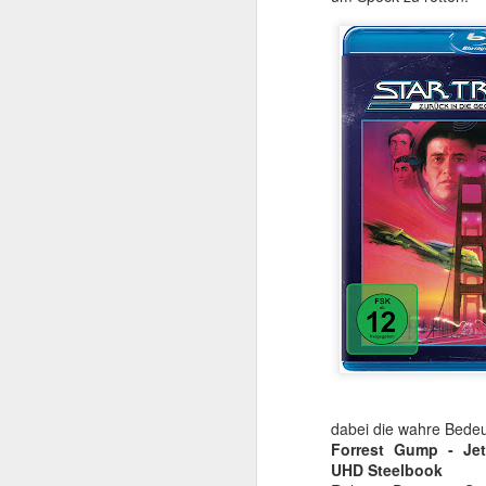
Rolle, in welchem For
anders. Wer sich auf
ansieht, wie viel zusä
gegenüber der digitale
Letztere streckenweise
Das Editoren-Team ha
Bestmögliche herauszuho
die IMAX-70mm-Fassung
überhaupt gezeigt werd
Ein treffender Vergleic
ursprüngliche Intentio
regulären Kinoversion 
Soundtrack: la
Auch klanglich fährt de
Bass. Was mir dabei fe
gerade dadurch bleibt ü
Gedächtnis einbrennt, o
dabei die wahre Bedeu
Forrest Gump - Jet
UHD Steelbook