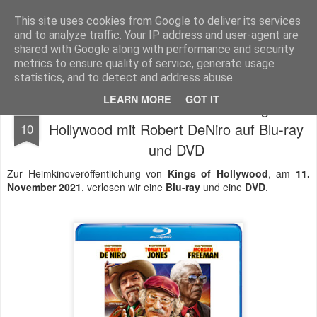
MyKinoTrailer
This site uses cookies from Google to deliver its services
and to analyze traffic. Your IP address and user-agent are
Pages
shared with Google along with performance and security
metrics to ensure quality of service, generate usage
statistics, and to detect and address abuse.
LEARN MORE
GOT IT
Gewinnt die Action-Komödie Kings of
NOV
Hollywood mit Robert DeNiro auf Blu-ray
10
und DVD
Zur Heimkinoveröffentlichung von
Kings of Hollywood
, am
11.
November 2021
, verlosen wir eine
Blu-ray
und eine
DVD
.