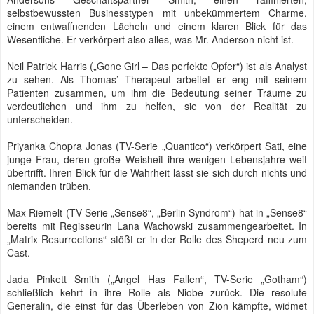
selbstbewussten Businesstypen mit unbekümmertem Charme,
einem entwaffnenden Lächeln und einem klaren Blick für das
Wesentliche. Er verkörpert also alles, was Mr. Anderson nicht ist.
Neil Patrick Harris („Gone Girl – Das perfekte Opfer“) ist als Analyst
zu sehen. Als Thomas’ Therapeut arbeitet er eng mit seinem
Patienten zusammen, um ihm die Bedeutung seiner Träume zu
verdeutlichen und ihm zu helfen, sie von der Realität zu
unterscheiden.
Priyanka Chopra Jonas (TV-Serie „Quantico“) verkörpert Sati, eine
junge Frau, deren große Weisheit ihre wenigen Lebensjahre weit
übertrifft. Ihren Blick für die Wahrheit lässt sie sich durch nichts und
niemanden trüben.
Max Riemelt (TV-Serie „Sense8“, „Berlin Syndrom“) hat in „Sense8“
bereits mit Regisseurin Lana Wachowski zusammengearbeitet. In
„Matrix Resurrections“ stößt er in der Rolle des Sheperd neu zum
Cast.
Jada Pinkett Smith („Angel Has Fallen“, TV-Serie „Gotham“)
schließlich kehrt in ihre Rolle als Niobe zurück. Die resolute
Generalin, die einst für das Überleben von Zion kämpfte, widmet