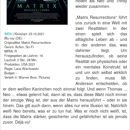
Rollen als Neo und Trinity
wieder zusammen.
„Matrix Resurrections“ führt
uns zurück in eine Welt mit
zwei Realitäten: In der
einen spielt sich das
IMDb
| Kinostart: 23.12.2021
Blu-ray (DE): -
alltägliche Leben ab – und
Originaltitel: Matrix Resurrections
in der anderen das, was
Genre: Action, Sci-Fi
dahinter liegt. Um
MPAA: R
herauszufinden, ob seine
Freigegeben ab (Jahre): 16
Laufzeit: 2 Std., 28 Min.
Realität ein physisches oder
Produktion: USA 2021
ein mentales Konstrukt ist
Regie: Lana Wachowski
und um sich selbst wirklich
Budget: -
Verleih ©: Warner Bros. Pictures
zu finden, muss Mr.
Anderson entscheiden, ob
er dem weißen Kaninchen noch einmal folgt. Und wenn Thomas ...
Neo ... etwas gelernt hat, dann ist es, dass diese Wahl noch immer
der einzige Weg ist, der aus der Matrix herausführt – oder in sie
hinein. Das gilt auch dann, wenn alles nur eine Illusion ist. Natürlich
weiß Neo bereits, was er zu tun hat. Was er noch nicht weiß, ist,
dass die Matrix stärker, gesicherter und gefährlicher ist als jemals
zuvor. Déjà-vu!