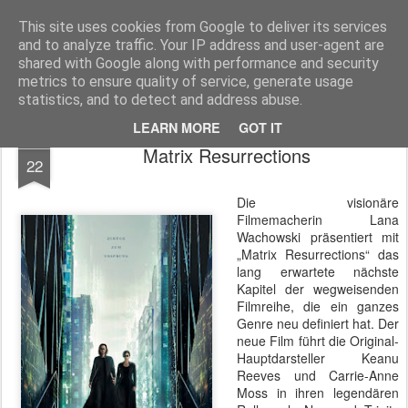
MyKinoTrailer
This site uses cookies from Google to deliver its services
and to analyze traffic. Your IP address and user-agent are
Pages
shared with Google along with performance and security
metrics to ensure quality of service, generate usage
statistics, and to detect and address abuse.
LEARN MORE
GOT IT
DEC
Matrix Resurrections
22
Die visionäre
Filmemacherin Lana
Wachowski präsentiert mit
„Matrix Resurrections“ das
lang erwartete nächste
Kapitel der wegweisenden
Filmreihe, die ein ganzes
Genre neu definiert hat. Der
neue Film führt die Original-
Hauptdarsteller Keanu
Reeves und Carrie-Anne
Moss in ihren legendären