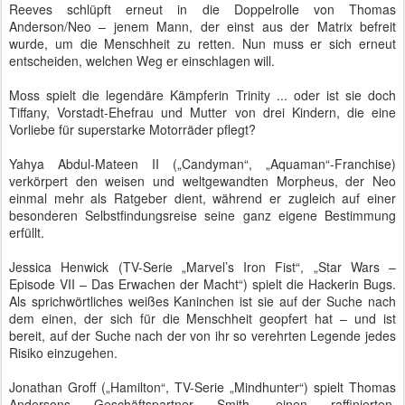
Reeves schlüpft erneut in die Doppelrolle von Thomas
Anderson/Neo – jenem Mann, der einst aus der Matrix befreit
wurde, um die Menschheit zu retten. Nun muss er sich erneut
entscheiden, welchen Weg er einschlagen will.
Moss spielt die legendäre Kämpferin Trinity ... oder ist sie doch
Tiffany, Vorstadt-Ehefrau und Mutter von drei Kindern, die eine
Vorliebe für superstarke Motorräder pflegt?
Yahya Abdul-Mateen II („Candyman“, „Aquaman“-Franchise)
verkörpert den weisen und weltgewandten Morpheus, der Neo
einmal mehr als Ratgeber dient, während er zugleich auf einer
besonderen Selbstfindungsreise seine ganz eigene Bestimmung
erfüllt.
Jessica Henwick (TV-Serie „Marvel’s Iron Fist“, „Star Wars –
Episode VII – Das Erwachen der Macht“) spielt die Hackerin Bugs.
Als sprichwörtliches weißes Kaninchen ist sie auf der Suche nach
dem einen, der sich für die Menschheit geopfert hat – und ist
bereit, auf der Suche nach der von ihr so verehrten Legende jedes
Risiko einzugehen.
Jonathan Groff („Hamilton“, TV-Serie „Mindhunter“) spielt Thomas
Andersons Geschäftspartner Smith, einen raffinierten,