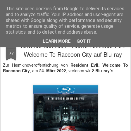
MyKinoTrailer
This site uses cookies from Google to deliver its services
and to analyze traffic. Your IP address and user-agent are
Pages
shared with Google along with performance and security
metrics to ensure quality of service, generate usage
statistics, and to detect and address abuse.
LEARN MORE
GOT IT
Gewinnt den Sci-Fi-Horror Resident Evil:
MAR
27
Welcome To Raccoon City auf Blu-ray
Zur Heimkinoveröffentlichung von
Resident Evil: Welcome To
Raccoon City
, am
24. März 2022
, verlosen wir
2 Blu-ray
´s.