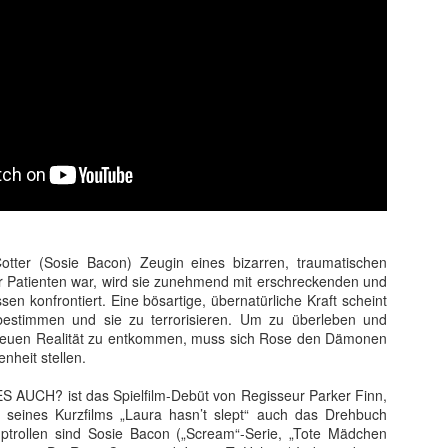
 sondern ebnete auch den endgültigen internationalen Durchbruch für
 wird als Cyborg aus der Zukunft geschickt, um die junge Sarah Conno
r der Menschheit im Kampf gegen die Maschinen zur Welt bringt.
tter (Sosie Bacon) Zeugin eines bizarren, traumatischen
rer Patienten war, wird sie zunehmend mit erschreckenden und
ssen konfrontiert. Eine bösartige, übernatürliche Kraft scheint
bestimmen und sie zu terrorisieren. Um zu überleben und
 neuen Realität zu entkommen, muss sich Rose den Dämonen
nheit stellen.
 AUCH? ist das Spielfilm-Debüt von Regisseur Parker Finn,
 seines Kurzfilms „Laura hasn’t slept“ auch das Drehbuch
uptrollen sind Sosie Bacon („Scream“-Serie, „Tote Mädchen