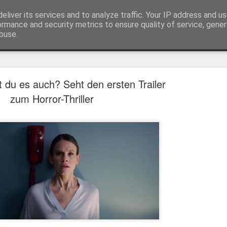
eliver its services and to analyze traffic. Your IP address and u
ormance and security metrics to ensure quality of service, gene
buse.
Trailer
Serien Reviews
Produkttests
Games
Gewinnspiele
Imp
 du es auch? Seht den ersten Trailer
eikarten zum 4K Kinoerlebnis vom Sci-Fi Klassiker
zum Horror-Thriller
 von
Terminator
in 4K im Kino, am 4. August 2026, verlosen wir
2