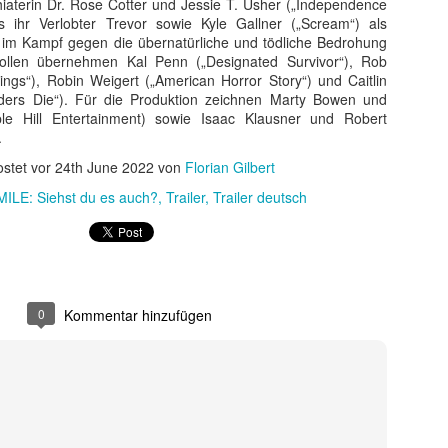
chiaterin Dr. Rose Cotter und Jessie T. Usher („Independence
am Terminator Gewinnspiel hier klicken und das Form
s ihr Verlobter Trevor sowie Kyle Gallner („Scream“) als
r im Kampf gegen die übernatürliche und tödliche Bedrohung
Gepostet vor
1 week ago
von
Florian Gilbert
ollen übernehmen Kal Penn („Designated Survivor“), Rob
ngs“), Robin Weigert („American Horror Story“) und Caitlin
Labels:
Gewinnspiel
Terminator
aders Die“). Für die Produktion zeichnen Marty Bowen und
e Hill Entertainment) sowie Isaac Klausner und Robert
.
stet vor
24th June 2022
von
Florian Gilbert
1
Kommentare ansehen
MILE: Siehst du es auch?
Trailer
Trailer deutsch
ssee Review zu Nolans gewaltigen, aber kühlen E
0
Kommentar hinzufügen
rfolgreicher Science-Fiction- und Action-Filme mit brillanten Storys u
h Christopher Nolan zuletzt zunehmend historischen Stoffen zugewand
 Erzählerisch muss ich klar sagen: Die Filme, an denen sein Bruder J
llar, The Dark Knight, Prestige, Memento – haben mich deutlich stärker 
 Grenzen