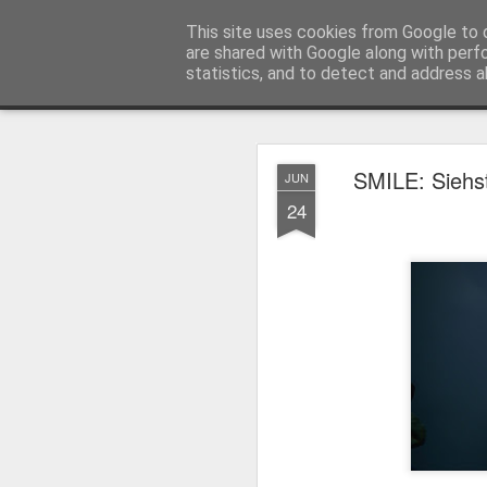
MyKinoTrailer
This site uses cookies from Google to d
are shared with Google along with perf
statistics, and to detect and address a
Classic
Startseite
4K UHD & Blu-ray Reviews
Filmkritiken
SMILE: Siehst
JUN
Gewinnt Kinofr
JUL
24
29
Zur Wiederaufführung
Plakate
.