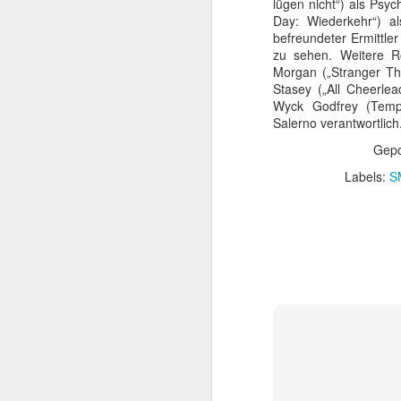
lügen nicht“) als Psy
Zur Teilnahme 
Day: Wiederkehr“) al
befreundeter Ermittle
zu sehen. Weitere R
Morgan („Stranger Thi
Stasey („All Cheerle
Wyck Godfrey (Templ
Salerno verantwortlich
Gepo
Labels:
S
Die Ody
JUL
15
Nach Jahren voller e
Drehbüchern hat sic
– und nun Die Odyssee.
beteiligt war – Interste
Bildgewalt mit