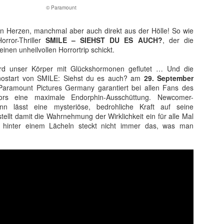
© Paramount
n Herzen, manchmal aber auch direkt aus der Hölle! So wie
rror-Thriller
SMILE – SIEHST DU ES AUCH?
, der die
inen unheilvollen Horrortrip schickt.
ird unser Körper mit Glückshormonen geflutet … Und die
inostart von SMILE: Siehst du es auch? am
29. September
Paramount Pictures Germany garantiert bei allen Fans des
rors eine maximale Endorphin-Ausschüttung. Newcomer-
nn lässt eine mysteriöse, bedrohliche Kraft auf seine
stellt damit die Wahrnehmung der Wirklichkeit ein für alle Mal
s, hinter einem Lächeln steckt nicht immer das, was man
t ein weiterer Kultstreifen im Rahmen der Kino-Event-Reihe B
e Testosteron und Action inklusive.
ist eine Maschine. Er ist der Terminator“!
ck!
kehrt der Sci-Fi-Actionthriller, der neue Maßstäbe im Genrekino
in gilt, zurück auf die große Leinwand.
chungserfolg aus dem Jahr 1984 markierte nicht nur den Begi