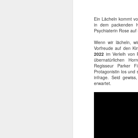
Ein Lächeln kommt vo
in dem packenden Ho
Psychiaterin Rose auf e
Wenn wir lächeln, w
Vorfreude auf den K
2022
im Verleih von 
übernatürlichen Hor
Regisseur Parker Fi
Protagonistin los und 
infrage. Seid gewis
Mit TERMINATOR steh
erwartet.
Startlöchern. Jede Meng
„Er ist kein Mensch. Er 
Kurz gesagt: he’ll be ba
Am
4. August 2026
popkultureller Meilenste
Der einstige Überras