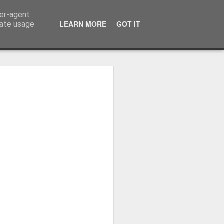
ser-agent
LEARN MORE
GOT IT
rate usage
ressum
 Terminator
 Kinofreikarten
und
2