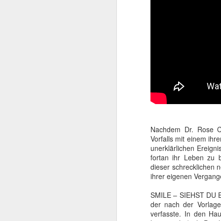
beachtlicher Karriere,
Schwarzenegger. Dieser
sie den späteren Rette
Nachdem Dr. Rose Co
Vorfalls mit einem ih
unerklärlichen Ereigni
fortan ihr Leben zu 
dieser schrecklichen
ihrer eigenen Vergange
SMILE – SIEHST DU ES
der nach der Vorlage
verfasste. In den Ha