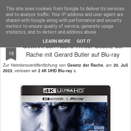
MyKinoTrailer
This site uses cookies from Google to deliver its services
and to analyze traffic. Your IP address and user-agent are
Pages
shared with Google along with performance and security
metrics to ensure quality of service, generate usage
statistics, and to detect and address abuse.
LEARN MORE
GOT IT
Gewinnt den Rache-Thriller Gesetz der
JUL
18
Rache mit Gerard Butler auf Blu-ray
Zur Heimkinoveröffentlichung von
Gesetz der Rache
, am
20. Juli
2023
, verlosen wir
2 4K UHD Blu-ray
´s.