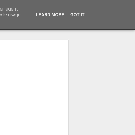
ser-agent
LEARN MORE
GOT IT
rate usage
ressum
 Terminator
 Kinofreikarten
und
2