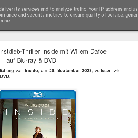
eliver its services and to analyze traffic. Your IP address and u
ormance and security metrics to ensure quality of service, gene
buse.
Trailer
Serien Reviews
Produkttests
Games
Gewinnspiele
Imp
stdieb-Thriller Inside mit Willem Dafoe
eikarten zum 4K Kinoerlebnis vom Sci-Fi Klassiker
auf Blu-ray & DVD
 von
Terminator
in 4K im Kino, am 4. August 2026, verlosen wir
2
tlichung von
Inside
, am
29. September 2023
, verlosen wir
DVD
.