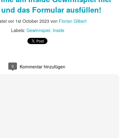
am Terminator Gewinnspiel hier klicken und das Form
 und das Formular ausfüllen!
Gepostet vor
1 week ago
von
Florian Gilbert
tet vor
1st October 2023
von
Florian Gilbert
Labels:
Gewinnspiel
Terminator
Labels:
Gewinnspiel
Inside
1
Kommentare ansehen
0
Kommentar hinzufügen
ssee Review zu Nolans gewaltigen, aber kühlen E
rfolgreicher Science-Fiction- und Action-Filme mit brillanten Storys u
h Christopher Nolan zuletzt zunehmend historischen Stoffen zugewand
 Erzählerisch muss ich klar sagen: Die Filme, an denen sein Bruder J
llar, The Dark Knight, Prestige, Memento – haben mich deutlich stärker 
 Grenzen