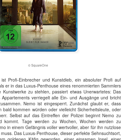
© SquareOne
st Profi-Einbrecher und Kunstdieb, ein absoluter Profi auf
t ein weiterer Kultstreifen im Rahmen der Kino-Event-Reihe B
als er in das Luxus-Penthouse eines renommierten Sammlers
e Testosteron und Action inklusive.
le Kunstwerke zu stehlen, passiert etwas Unerwartetes: Das
 Appartements verriegelt alle Ein- und Ausgänge und bricht
ist eine Maschine. Er ist der Terminator“!
zusammen. Nemo ist eingesperrt. Zunächst glaubt er, dass
ck!
 bald kommen würden oder vielleicht Sicherheitsleute, oder
rr. Selbst auf das Eintreffen der Polizei beginnt Nemo zu
kehrt der Sci-Fi-Actionthriller, der neue Maßstäbe im Genrekino
nd kommt. Tage werden zu Wochen, Wochen werden zu
in gilt, zurück auf die große Leinwand.
 in einem Gefängnis voller wertvoller, aber für ihn nutzlose
muss. Das Luxus-Penthouse, dieser perfekte Sehnsuchtsort,
chungserfolg aus dem Jahr 1984 markierte nicht nur den Begi
em goldenen Käfig geworden, einer einsamen Insel, einer