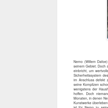
Nemo (Willem Dafoe) i
Mit TERMINATOR steh
seinem Gebiet. Doch 
Startlöchern. Jede Meng
einbricht, um wertvol
Sicherheitssystem des
„Er ist kein Mensch. Er 
im Anschluss defekt 
Kurz gesagt: he’ll be ba
seine Komplizen schon
wenigstens der Haushe
Am
4. August 2026
hoffen. Doch niema
popkultureller Meilenste
Monaten, in denen Nemo
Kunstwerke überleben 
Der einstige Überras
ist für Nemo zu sein