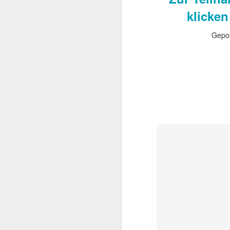
Zur Teilnahme 
klicken
Gepos
Die Ody
JUL
15
Nach Jahren voller e
Drehbüchern hat sic
– und nun Die Odyssee.
beteiligt war – Interste
Bildgewalt mit