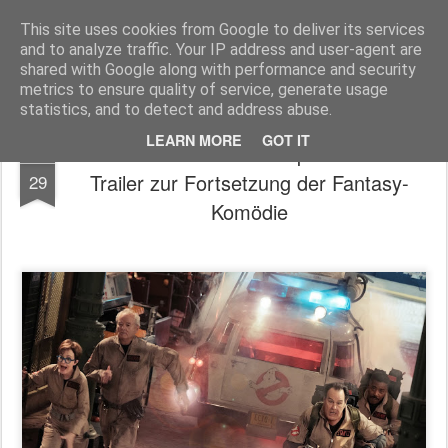
MyKinoTrailer
This site uses cookies from Google to deliver its services
and to analyze traffic. Your IP address and user-agent are
Pages
shared with Google along with performance and security
metrics to ensure quality of service, generate usage
statistics, and to detect and address abuse.
LEARN MORE
GOT IT
Ghostbusters: Frozen Empire - Der neue
JAN
Trailer zur Fortsetzung der Fantasy-
29
Komödie