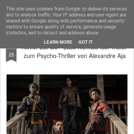
MyKinoTrailer
This site uses cookies from Google to deliver its services
and to analyze traffic. Your IP address and user-agent are
Pages
shared with Google along with performance and security
metrics to ensure quality of service, generate usage
statistics, and to detect and address abuse.
LEARN MORE
GOT IT
Never Let Go - Lass niemals los: Trailer
JUL
25
zum Psycho-Thriller von Alexandre Aja