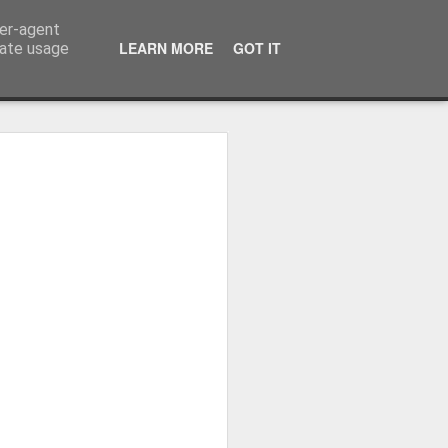
ser-agent
LEARN MORE
GOT IT
rate usage
ressum
 Terminator
 Kinofreikarten
und
2