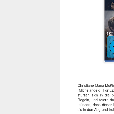
Mit TERMINATOR steh
Startlöchern. Jede Meng
„Er ist kein Mensch. Er 
Christiane (Jana McKi
Kurz gesagt: he’ll be ba
(Michelangelo Fortu
stürzen sich in die
Am
4. August 2026
Regeln, und feiern d
popkultureller Meilenste
müssen, dass dieser R
sie in den Abgrund tre
Der einstige Überras