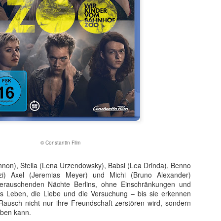
t ein weiterer Kultstreifen im Rahmen der Kino-Event-Reihe B
e Testosteron und Action inklusive.
© Constantin Film
ist eine Maschine. Er ist der Terminator“!
nnon), Stella (Lena Urzendowsky), Babsi (Lea Drinda), Benno
ck!
zzi) Axel (Jeremias Meyer) und Michi (Bruno Alexander)
 berauschenden Nächte Berlins, ohne Einschränkungen und
kehrt der Sci-Fi-Actionthriller, der neue Maßstäbe im Genrekino
as Leben, die Liebe und die Versuchung – bis sie erkennen
in gilt, zurück auf die große Leinwand.
ausch nicht nur ihre Freundschaft zerstören wird, sondern
iben kann.
chungserfolg aus dem Jahr 1984 markierte nicht nur den Begi