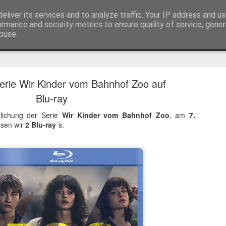
eliver its services and to analyze traffic. Your IP address and u
ormance and security metrics to ensure quality of service, gene
buse.
Trailer
Serien Reviews
Produkttests
Games
Gewinnspiele
Imp
erie Wir Kinder vom Bahnhof Zoo auf
eikarten zum 4K Kinoerlebnis vom Sci-Fi Klassiker
Blu-ray
 von
Terminator
in 4K im Kino, am 4. August 2026, verlosen wir
2
tlichung der Serie
Wir Kinder vom Bahnhof Zoo
, am
7.
osen wir
2 Blu-ray
´s.