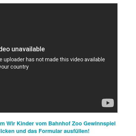
 sondern ebnete auch den endgültigen internationalen Durchbruch für
 wird als Cyborg aus der Zukunft geschickt, um die junge Sarah Conno
r der Menschheit im Kampf gegen die Maschinen zur Welt bringt.
am Wir Kinder vom Bahnhof Zoo Gewinnspiel
klicken und das Formular ausfüllen!