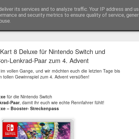
eliver its services and to analyze traffic. Your IP address and u
ormance and security metrics to ensure quality of service, gene
buse.
Trailer
Serien Reviews
Produkttests
Games
Gewinnspiele
Imp
Kart 8 Deluxe für Nintendo Switch und
eikarten zum 4K Kinoerlebnis vom Sci-Fi Klassiker
Con-Lenkrad-Paar zum 4. Advent
 von
Terminator
in 4K im Kino, am 4. August 2026, verlosen wir
2
t im vollen Gange, und wir möchten euch die letzten Tage bis
 tollen Gewinnspiel zum 4. Advent versüßen!
uxe
für die Nintendo Switch
krad-Paar
, damit ihr euch wie echte Rennfahrer fühlt!
uxe – Booster- Streckenpass