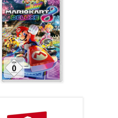
t ein weiterer Kultstreifen im Rahmen der Kino-Event-Reihe B
e Testosteron und Action inklusive.
ist eine Maschine. Er ist der Terminator“!
ck!
kehrt der Sci-Fi-Actionthriller, der neue Maßstäbe im Genrekino
in gilt, zurück auf die große Leinwand.
chungserfolg aus dem Jahr 1984 markierte nicht nur den Begi