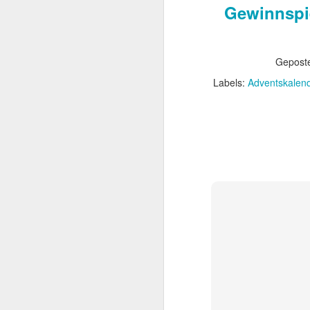
Gewinnspie
Geposte
Labels:
Adventskalen
Die Ody
JUL
15
Nach Jahren voller e
Drehbüchern hat sic
– und nun Die Odyssee.
beteiligt war – Interste
Bildgewalt mit
Nolans visuelle Handsc