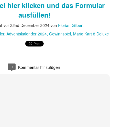
l hier klicken und das Formular
ausfüllen!
t vor
22nd December 2024
von
Florian Gilbert
der
Adventskalender 2024
Gewinnspiel
Mario Kart 8 Deluxe
Weitere laden
0
Kommentar hinzufügen
ssee Review zu Nolans gewaltigen, aber kühlen E
rfolgreicher Science-Fiction- und Action-Filme mit brillanten Storys u
h Christopher Nolan zuletzt zunehmend historischen Stoffen zugewand
 Erzählerisch muss ich klar sagen: Die Filme, an denen sein Bruder J
llar, The Dark Knight, Prestige, Memento – haben mich deutlich stärker 
 Grenzen
hrift ist in den letzten Jahren immer wuchtiger geworden, streckenwe