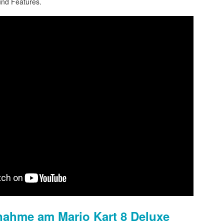
und Features.
am Terminator Gewinnspiel hier klicken und das Form
Gepostet vor
1 week ago
von
Florian Gilbert
Labels:
Gewinnspiel
Terminator
1
Kommentare ansehen
 August 2026 um 16:13
lnahme am Mario Kart 8 Deluxe