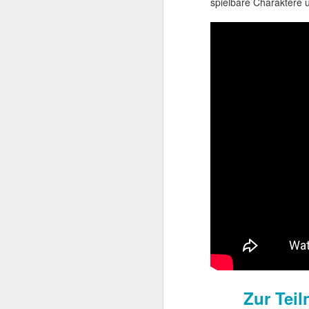
spielbare Charaktere 
Zur Teilnahme 
Anonymous
4.
Terminator 1
Antworten
Zur Tei