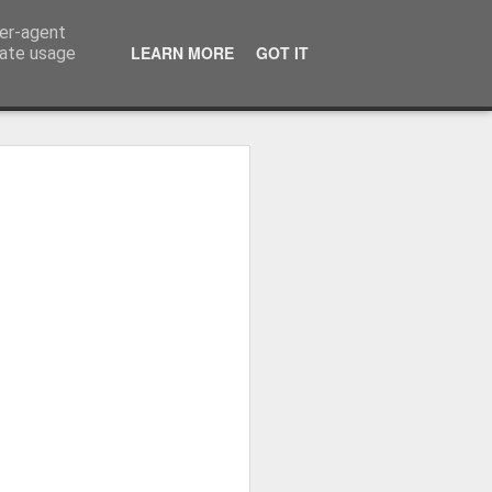
ser-agent
LEARN MORE
GOT IT
rate usage
ressum
 Terminator
 Kinofreikarten
und
2