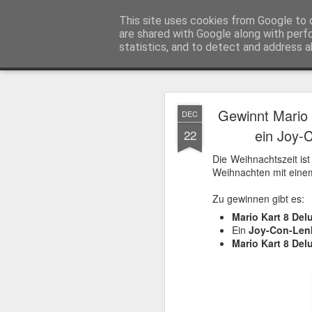
MyKinoTrailer
This site uses cookies from Google to d
are shared with Google along with perf
statistics, and to detect and address a
Classic
Startseite
4K UHD & Blu-ray Reviews
Filmkritiken
Gewinnt Mario 
DEC
Gewinnt Kinofr
JUL
ein Joy-
22
29
Zur Wiederaufführung
Die Weihnachtszeit is
Plakate
.
Weihnachten mit einem
Zu gewinnen gibt es:
Mario Kart 8 Del
Ein
Joy-Con-Len
Mario Kart 8 Del