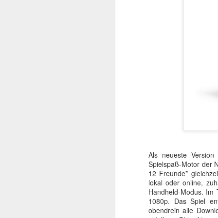
beachtlicher Karriere,
Schwarzenegger. Dieser
sie den späteren Rette
Als neueste Version
Spielspaß-Motor der N
12 Freunde* gleichze
lokal oder online, z
Handheld-Modus. Im TV
1080p. Das Spiel en
obendrein alle Downl