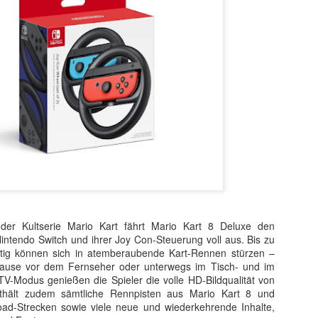
 sondern ebnete auch den endgültigen internationalen Durchbruch für
 wird als Cyborg aus der Zukunft geschickt, um die junge Sarah Conno
r der Menschheit im Kampf gegen die Maschinen zur Welt bringt.
 der Kultserie Mario Kart fährt Mario Kart 8 Deluxe den
intendo Switch und ihrer Joy Con-Steuerung voll aus. Bis zu
itig können sich in atemberaubende Kart-Rennen stürzen –
uhause vor dem Fernseher oder unterwegs im Tisch- und im
-Modus genießen die Spieler die volle HD-Bildqualität von
thält zudem sämtliche Rennpisten aus Mario Kart 8 und
oad-Strecken sowie viele neue und wiederkehrende Inhalte,