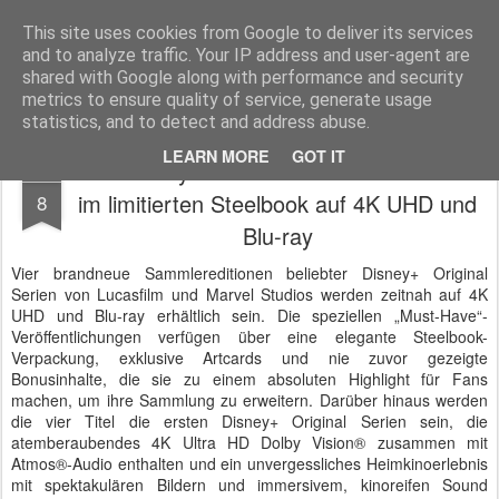
MyKinoTrailer
This site uses cookies from Google to deliver its services
and to analyze traffic. Your IP address and user-agent are
Pages
shared with Google along with performance and security
metrics to ensure quality of service, generate usage
statistics, and to detect and address abuse.
LEARN MORE
GOT IT
Vier Disney+ Serien erscheinen erstmals
DEC
im limitierten Steelbook auf 4K UHD und
8
Blu-ray
Vier brandneue Sammlereditionen beliebter Disney+ Original
Serien von Lucasfilm und Marvel Studios werden zeitnah auf 4K
UHD und Blu-ray erhältlich sein. Die speziellen „Must-Have“-
Veröffentlichungen verfügen über eine elegante Steelbook-
Verpackung, exklusive Artcards und nie zuvor gezeigte
Bonusinhalte, die sie zu einem absoluten Highlight für Fans
machen, um ihre Sammlung zu erweitern. Darüber hinaus werden
die vier Titel die ersten Disney+ Original Serien sein, die
atemberaubendes 4K Ultra HD Dolby Vision® zusammen mit
Atmos®-Audio enthalten und ein unvergessliches Heimkinoerlebnis
mit spektakulären Bildern und immersivem, kinoreifen Sound