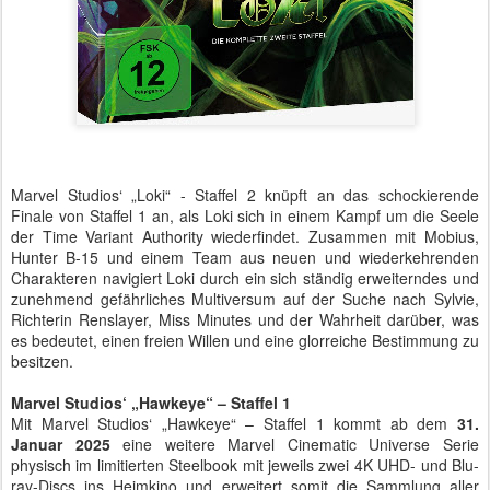
Marvel Studios‘ „Loki“ - Staffel 2 knüpft an das schockierende
Finale von Staffel 1 an, als Loki sich in einem Kampf um die Seele
der Time Variant Authority wiederfindet. Zusammen mit Mobius,
Hunter B-15 und einem Team aus neuen und wiederkehrenden
Charakteren navigiert Loki durch ein sich ständig erweiterndes und
zunehmend gefährliches Multiversum auf der Suche nach Sylvie,
Richterin Renslayer, Miss Minutes und der Wahrheit darüber, was
es bedeutet, einen freien Willen und eine glorreiche Bestimmung zu
besitzen.
Marvel Studios‘ „Hawkeye“ – Staffel 1
Mit Marvel Studios‘ „Hawkeye“ – Staffel 1 kommt ab dem
31.
Januar 2025
eine weitere Marvel Cinematic Universe Serie
physisch im limitierten Steelbook mit jeweils zwei 4K UHD- und Blu-
ray-Discs ins Heimkino und erweitert somit die Sammlung aller