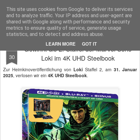
MyKinoTrailer
This site uses cookies from Google to deliver its services
and to analyze traffic. Your IP address and user-agent are
Pages
shared with Google along with performance and security
metrics to ensure quality of service, generate usage
statistics, and to detect and address abuse.
LEARN MORE
GOT IT
Gewinnt die 2. Staffel der Marvel Serie
JAN
30
Loki im 4K UHD Steelbook
Zur Heimkinoveröffentlichung von
Loki
Staffel 2, am
31. Januar
2025
, verlosen wir ein
4K UHD Steelbook
.