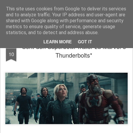
MyKinoTrailer
This site uses cookies from Google to deliver its services
and to analyze traffic. Your IP address and user-agent are
Pages
shared with Google along with performance and security
metrics to ensure quality of service, generate usage
statistics, and to detect and address abuse.
LEARN MORE
GOT IT
Seht den Superbowl Trailer zu Marvel´s
FEB
10
Thunderbolts*