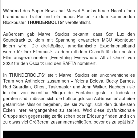
Während des Super Bowls hat Marvel Studios heute Nacht einen
brandneuen Trailer und ein neues Poster zu dem kommenden
Blockbuster
THUNDERBOLTS
* veröffentlicht.
Außerdem gab Marvel Studios bekannt, dass Son Lux den
Soundtrack zu dem mit Spannung erwarteten MCU Abenteuer
liefern wird. Die dreiköpfige, amerikanische Experimentalband
wurde für ihre Filmmusik zu dem mit dem Oscar® für den besten
Film ausgezeichneten „Everything Everywhere All at Once“ von
2022 für den Oscar® und den BAFTA nominiert.
In THUNDERBOLTS* stellt Marvel Studios ein unkonventionelles
Team von Antihelden zusammen – Yelena Belova, Bucky Barnes,
Red Guardian, Ghost, Taskmaster und John Walker. Nachdem sie
in eine von Valentina Allegra de Fontaine gestellte Todesfalle
geraten sind, müssen sich die hoffnungslosen Außenseiter auf eine
gefährliche Mission begeben, die sie zwingt, sich den dunkelsten
Ecken ihrer Vergangenheit zu stellen. Wird diese dysfunktionale
Gruppe sich gegenseitig zerfleischen oder Erlösung finden und sich
zu etwas viel Größerem zusammenschließen, bevor es zu spät ist?