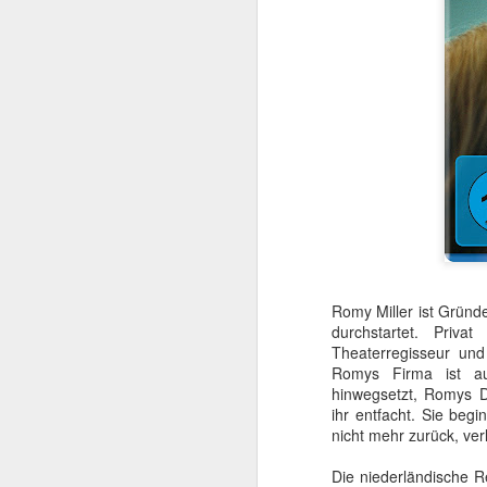
Mit TERMINATOR steh
Romy Miller ist Grün
Startlöchern. Jede Meng
durchstartet. Priva
Theaterregisseur und
„Er ist kein Mensch. Er 
Romys Firma ist au
Kurz gesagt: he’ll be ba
hinwegsetzt, Romys D
ihr entfacht. Sie beg
Am
4. August 2026
nicht mehr zurück, ver
popkultureller Meilenste
Die niederländische Re
Der einstige Überras