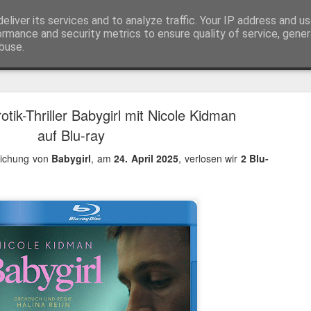
eliver its services and to analyze traffic. Your IP address and u
ormance and security metrics to ensure quality of service, gene
buse.
Trailer
Serien Reviews
Produkttests
Games
Gewinnspiele
Imp
tik-Thriller Babygirl mit Nicole Kidman
eikarten zum 4K Kinoerlebnis vom Sci-Fi Klassiker
auf Blu-ray
 von
Terminator
in 4K im Kino, am 4. August 2026, verlosen wir
2
lichung von
Babygirl
, am
24. April 2025
, verlosen wir
2 Blu-