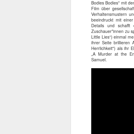
Bodies Bodies" mit dem
beachtlicher Karriere,
Film über gesellschaf
Schwarzenegger. Dieser
Verhaltensmustern un
sie den späteren Rette
beeindruckt mit ein
Details und schafft
Zuschauer*innen zu spi
Little Lies“) einmal 
ihrer Seite brilliere
Herrlichkeit") als ih
„A Murder at the En
Samuel.