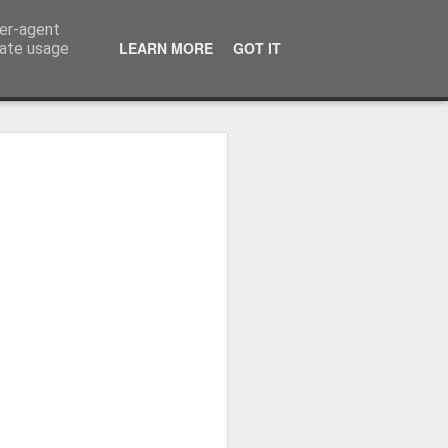
ser-agent
LEARN MORE
GOT IT
rate usage
ressum
 Terminator
 Kinofreikarten
und
2