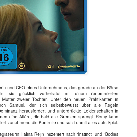
t ein weiterer Kultstreifen im Rahmen der Kino-Event-Reihe B
derin und CEO eines Unternehmens, das gerade an der Börse
e Testosteron und Action inklusive.
t ist sie glücklich verheiratet mit einem renommierten
 Mutter zweier Töchter. Unter den neuen Praktikanten in
ist eine Maschine. Er ist der Terminator“!
ch Samuel, der sich selbstbewusst über alle Regeln
ck!
ominanz herausfordert und unterdrückte Leidenschaften in
innen eine Affäre, die bald alle Grenzen sprengt. Romy kann
kehrt der Sci-Fi-Actionthriller, der neue Maßstäbe im Genrekino
liert zunehmend die Kontrolle und setzt damit alles aufs Spiel.
in gilt, zurück auf die große Leinwand.
gisseurin Halina Reijn inszeniert nach "Instinct" und "Bodies
chungserfolg aus dem Jahr 1984 markierte nicht nur den Begi