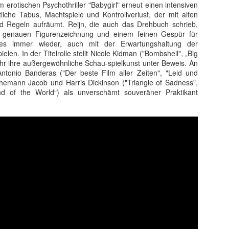
 erotischen Psychothriller "Babygirl" erneut einen intensiven
 sondern ebnete auch den endgültigen internationalen Durchbruch für
tliche Tabus, Machtspiele und Kontrollverlust, der mit alten
 wird als Cyborg aus der Zukunft geschickt, um die junge Sarah Conno
d Regeln aufräumt. Reijn, die auch das Drehbuch schrieb,
r der Menschheit im Kampf gegen die Maschinen zur Welt bringt.
er genauen Figurenzeichnung und einem feinen Gespür für
 es immer wieder, auch mit der Erwartungshaltung der
elen. In der Titelrolle stellt Nicole Kidman ("Bombshell", „Big
mehr ihre außergewöhnliche Schau-spielkunst unter Beweis. An
n Antonio Banderas ("Der beste Film aller Zeiten", "Leid und
r Ehemann Jacob und Harris Dickinson ("Triangle of Sadness",
d of the World“) als unverschämt souveräner Praktikant