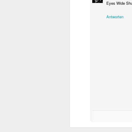
Eyes Wide Sh
Antworten
Die Ody
JUL
15
Nach Jahren voller e
Drehbüchern hat sic
– und nun Die Odyssee.
beteiligt war – Interste
Bildgewalt mit
Nolans visuelle Handsc