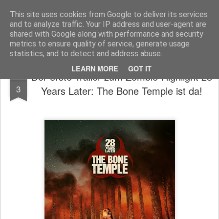
MyKinoTrailer
This site uses cookies from Google to deliver its services
and to analyze traffic. Your IP address and user-agent are
Pages
shared with Google along with performance and security
metrics to ensure quality of service, generate usage
statistics, and to detect and address abuse.
LEARN MORE
GOT IT
Der erste Trailer zum Zombie-Highlight 28
SEP
3
Years Later: The Bone Temple ist da!