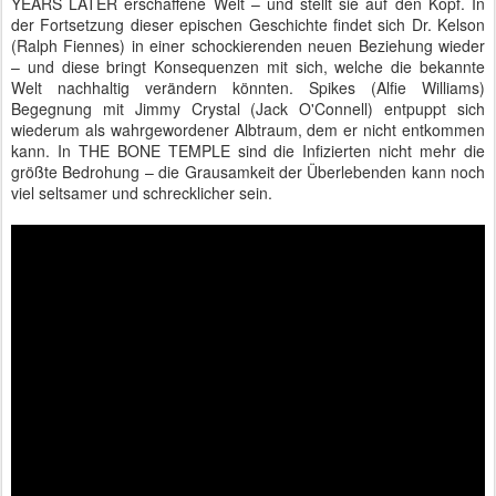
YEARS LATER erschaffene Welt – und stellt sie auf den Kopf. In
der Fortsetzung dieser epischen Geschichte findet sich Dr. Kelson
(Ralph Fiennes) in einer schockierenden neuen Beziehung wieder
– und diese bringt Konsequenzen mit sich, welche die bekannte
Welt nachhaltig verändern könnten. Spikes (Alfie Williams)
Begegnung mit Jimmy Crystal (Jack O'Connell) entpuppt sich
wiederum als wahrgewordener Albtraum, dem er nicht entkommen
kann. In THE BONE TEMPLE sind die Infizierten nicht mehr die
größte Bedrohung – die Grausamkeit der Überlebenden kann noch
viel seltsamer und schrecklicher sein.